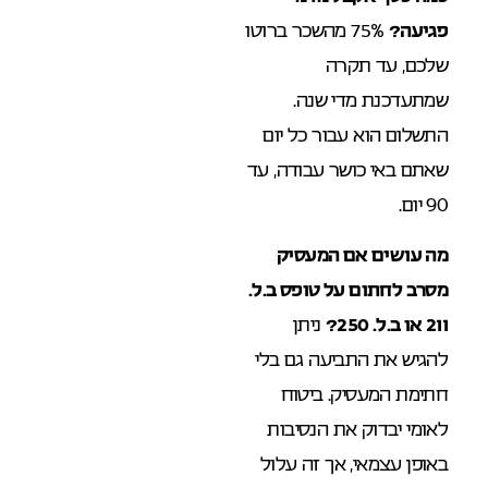
פגיעה?
75% מהשכר ברוטו
שלכם, עד תקרה
שמתעדכנת מדי שנה.
התשלום הוא עבור כל יום
שאתם באי כושר עבודה, עד
90 יום.
מה עושים אם המעסיק
מסרב לחתום על טופס ב.ל.
211 או ב.ל. 250?
ניתן
להגיש את התביעה גם בלי
חתימת המעסיק. ביטוח
לאומי יבדוק את הנסיבות
באופן עצמאי, אך זה עלול