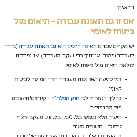
הראשון.
אם זו גם תאונת עבודה – תיאום מול
ביטוח לאומי
יש מקרים שבהם
תאונת דרכים היא גם תאונת עבודה
(בדרך
לעבודה/ממנה, או “תוך כדי ועקב” העבודה). אז נפתחת
לולאת תיאום מול ביטוח לאומי:
דמי פגיעה ו/או נכות מעבודה דרך המוסד לביטוח
לאומי.
בהליך האזרחי לפי
חוק הפלת״ד
– קיזוזים/תיאומים
מול התגמולים.
תיעוד מלא וטפסי ב.ל. 250, ב.ל. 211, מעקב ורצף
טיפולי – חשובים מאוד.
בהקשרים כאלה, נדרש תכנון אסטרטגי של סדרי