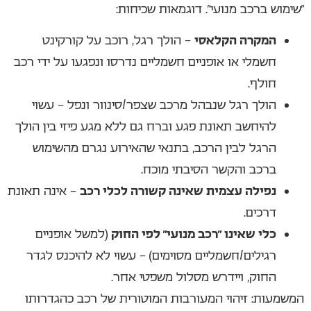
“שימוש ברכב מנועי”. דוגמאות שכיחות:
המקרה הקלאסי
– הולך רגל, רוכב על קורקינט
חשמלי או אופניים חשמליים נדרסו ונפגעו על ידי רכב
חולף.
הולך רגל שנבהל מרכב שצפר/סינוור ונפל – עשוי
להיחשב תאונת פגע וברח גם ללא מגע פיזי בין הולך
הרגל לבין הרכב, בתנאי שהאירוע נגרם מהשימוש
ברכב והקשר הסיבתי מוכח.
נפילה עצמית שאינה קשורה לכלי רכב
– אינה תאונת
דרכים.
כלי שאינו “רכב מנועי” לפי החוק
(למשל אופניים
רגילים/חשמליים מסוימים) – עשוי לא להיכנס לגדר
החוק, ויידרש מסלול משפטי אחר.
המשמעות: זיהוי המעורבות המוטורית של רכב כהגדרותו