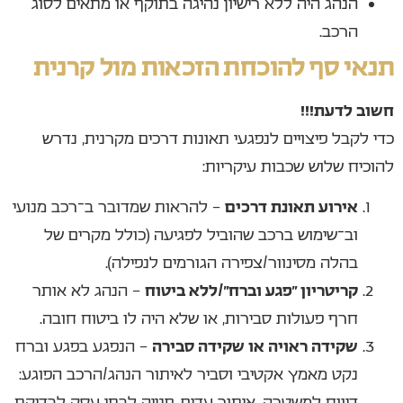
הנהג היה ללא רישיון נהיגה בתוקף או מתאים לסוג
הרכב.
תנאי סף להוכחת הזכאות מול קרנית
חשוב לדעת!!!
כדי לקבל פיצויים לנפגעי תאונות דרכים מקרנית, נדרש
להוכיח שלוש שכבות עיקריות:
אירוע תאונת דרכים
– להראות שמדובר ב־רכב מנועי
וב־שימוש ברכב שהוביל לפגיעה (כולל מקרים של
בהלה מסינוור/צפירה הגורמים לנפילה).
קריטריון “פגע וברח”/ללא ביטוח
– הנהג לא אותר
חרף פעולות סבירות, או שלא היה לו ביטוח חובה.
שקידה ראויה או שקידה סבירה
– הנפגע בפגע וברח
נקט מאמץ אקטיבי וסביר לאיתור הנהג/הרכב הפוגע:
דיווח למשטרה, איתור עדים, פנייה לבתי עסק לבדיקת