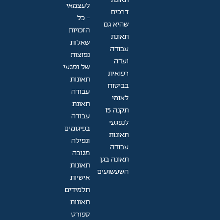
לעצמאי
דרכים
- כל
שהיא גם
הזכויות
תאונת
שאלות
עבודה
נפוצות
ועדה
של נפגעי
רפואית
תאונות
בביטוח
עבודה
לאומי
תאונת
תקנה 15
עבודה
לנפגעי
בפיגומים
תאונות
ונפילה
עבודה
מגובה
תאונה בגן
תאונות
השעשועים
אישיות
תלמידים
תאונות
ספורט