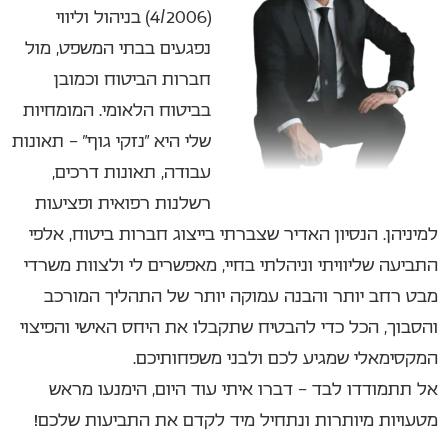
(4/2006) בניהול וליווי
נפגעים בבתי המשפט, מול
חברות הביטוח וכמובן
בביטוח הלאומי. המומחיות
שלי היא “נזקי גוף” – תאונות
עבודה, תאונות דרכים,
רשלנות רפואית ופציעות
למיניהן. הנסיון האדיר שצברתי בייצוג חברות ביטוח, אלפי
התביעה שליוויתי וניהלתי בחיי, מאפשרים לי ולצוות משרדי
מבט רחב יותר והבנה עמוקה יותר של התהליך המורכב
והסבוך, הכל כדי להבטיח שתקבלו את היחס האישי והפיצוי
המקסימאלי שמגיע לכם ולבני משפחותיכם.
אל תתמודדו לבד – דברו איתי עוד היום, הימנעו מראש
מטעויות מיותרות ונתחיל מיד לקדם את התביעות שלכם!