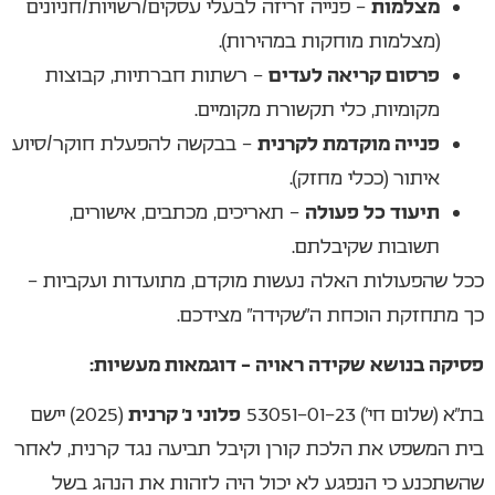
מצלמות
– פנייה זריזה לבעלי עסקים/רשויות/חניונים
(מצלמות מוחקות במהירות).
פרסום קריאה לעדים
– רשתות חברתיות, קבוצות
מקומיות, כלי תקשורת מקומיים.
פנייה מוקדמת לקרנית
– בבקשה להפעלת חוקר/סיוע
איתור (ככלי מחזק).
תיעוד כל פעולה
– תאריכים, מכתבים, אישורים,
תשובות שקיבלתם.
ככל שהפעולות האלה נעשות מוקדם, מתועדות ועקביות –
כך מתחזקת הוכחת ה”שקידה” מצידכם.
פסיקה בנושא שקידה ראויה – דוגמאות מעשיות:
בת”א (שלום חי’) 53051-01-23
פלוני נ’ קרנית
(2025) יישם
בית המשפט את הלכת קורן וקיבל תביעה נגד קרנית, לאחר
שהשתכנע כי הנפגע לא יכול היה לזהות את הנהג בשל