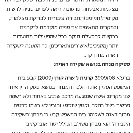
מצלמות אבטחה, פרסום קריאה לעדים, פנייה לרשות
מקומית/חניונים/תחבורה ציבורית לבדיקת מצלמות,
ובמקרים מתאימים אף פנייה מוקדמת ל־קרנית
בבקשה להפעלת חוקר. ככל שהפעולות מתועדות
יותר (מסמכים/אישורים/תאריכים), כך הטענה לשקידה
ראויה מתחזקת.
פסיקה מנחה בנושא שקידה ראויה:
ברע”א 3909/08
קרנית נ’ שרה קורן
(2009) קבע בית
המשפט העליון את ההלכה המנחה בנושא. פסק הדין איחד
שני מקרים: אישה שנפגעה מרכב שנסע לאחור ולא רשמה
פרטים בשל בהלה, וקטין שנפגע והוריו לא רשמו פרטים
מתוך דאגה לשלומו. בית המשפט קבע כי מבחן “השקידה
הסבירה” הוא מבחן משולב הכולל יסוד אובייקטיבי
וסובייקטיבי – הבוחן את מצב הנפגע ויכולותיו בזמן אמת,