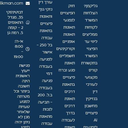
עורך דין
likman.com
גליקמן?
חוק
נזקי גוף
ז'בוטינסקי
הצלחות
הפיצויים
ותאונות
35, מגדל
המשרד
לנפגעי
התאומים
פיצויים
לקוחות
תאונות
2 - קומה
בתאונת
5, רמת גן
ממליצים
תאונות
עבודה
א׳–ה׳:
ליווי עד
אופניים
בל 250 -
8:00
הפיצוי
וקורקינטים
-
אישור
המשרד
חשמליים
19:00
לפגיעה
בתקשורת
תאונת
פגישת
בעבודה
קורס
פגע וברח
ייעוץ
דמי
ראשונית
מקצועי
פיצויים
פגיעה
הינה
לעורכי
בתאונת
חשובה
בעבודה
ביותר וכל
דין
דרכים
ב.ל. 200
מטרתה
בנזיקין
תאונת
למנוע
- תביעה
מחשבון
דרכים
טעויות
לנכות
שלאחר
פיצויים
בדרך
מתאונת
מכן לא
AI
לעבודה
ניתן יהיה
עבודה
לתקן.
לנפגעים
תאונת