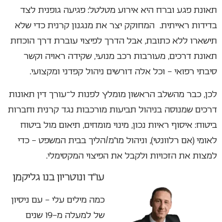
תאונת פגע וברח היא אירוע מטלטל: פגיעה גופנית לצד
בדידות ראייתית. המחוקק יצר את מנגנון קרנית כדי שלא
תישארו ללא כתובת, אבל הדרך לפיצוי עוברת דרך הוכחת
תאונת דרכים, מעורבות רכב מנועי, שקידה ראויה וקשר
סיבתי רפואי – וכל אלה דורשים ניהול קפדני ומקצועי.
לכן, כבר מהשלב הראשון מומלץ לפנות ל־עורך דין תאונות
דרכים שמנוסה בניהול תביעות מורכבות נגד קרנית וחברות
ביטוח: איסוף ראיות נכון, מינוי מומחים, תיאום מול ביטוח
לאומי (אם רלוונטי), וניהול מו״מ/הליך בבית המשפט – כדי
למצות את הזכויות ולקבל את הפיצוי המקסימלי.
עו”ד ונוטריון בנו גליקמן
כמה מילים עלי – עם ניסיון
של למעלה מ-19 שנים