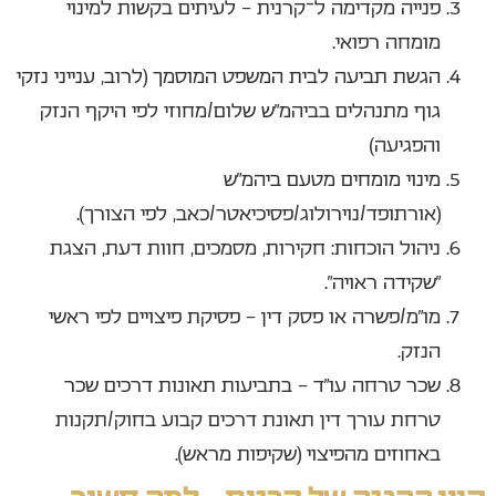
פנייה מקדימה ל־קרנית – לעיתים בקשות למינוי
מומחה רפואי.
הגשת תביעה לבית המשפט המוסמך (לרוב, ענייני נזקי
גוף מתנהלים בביהמ״ש שלום/מחוזי לפי היקף הנזק
והפגיעה)
מינוי מומחים מטעם ביהמ״ש
(אורתופד/נוירולוג/פסיכיאטר/כאב, לפי הצורך).
ניהול הוכחות: חקירות, מסמכים, חוות דעת, הצגת
“שקידה ראויה”.
מו״מ/פשרה או פסק דין – פסיקת פיצויים לפי ראשי
הנזק.
שכר טרחה עו״ד – בתביעות תאונות דרכים שכר
טרחת עורך דין תאונת דרכים קבוע בחוק/תקנות
באחוזים מהפיצוי (שקיפות מראש).