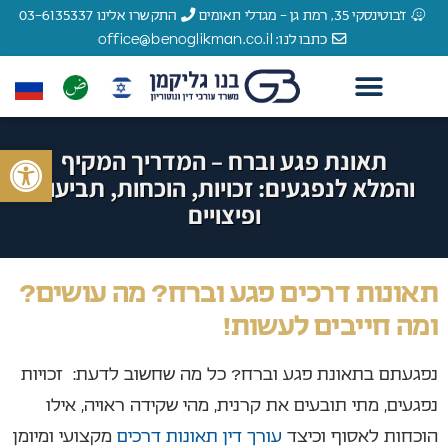
ז'בוטינסקי 35, רמת גן - מגדלי תאומים
התקשרו אלינו 03-6135337
כתבו לנו: office@benoglikman.co.il
צור קשר
עורך דין תאונות דרכים
עורך דין תאונות עבודה
עורך דין רשלנות רפואית
הצלחות המשרד
עורך דין נזקי גוף
לקוחות מספרים
פתח סרגל 
תאונת פגע וברח – המדריך המקיף
והמלא לנפגעים: זכויות, הוכחות, תביעות
ופיצויים
תאונות דרכים פגע וברח? מה עושים?
ומה
חייבים
לעשות!
נפגעתם בתאונת פגע וברח? כל מה שחשוב לדעת: זכויות
נפגעים, מתי תובעים את קרנית, מהי שקידה ראויה, אילו
הוכחות לאסוף וכיצד
עורך דין תאונות דרכים
מקצועי ומיומן