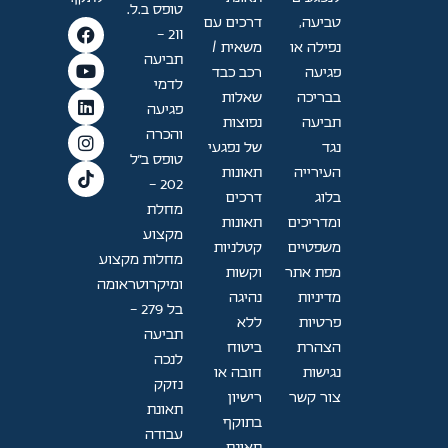
טופס ב.ל.
טביעה,
דרכים עם
211 -
נפילה או
משאית /
תביעה
פגיעה
רכב כבד
לדמי
בבריכה
שאלות
פגיעה
תביעה
נפוצות
והכרה
נגד
של נפגעי
טופס ב"ל
העירייה
תאונות
202 —
בלוג
דרכים
מחלת
ומדריכים
תאונות
מקצוע
משפטיים
קטלניות
מחלות מקצוע
מפת אתר
וקשות
ומיקרוטראומה
מדיניות
נהיגה
בל 279 -
פרטיות
ללא
תביעה
הצהרת
ביטוח
לנכה
נגישות
חובה או
נזקק
צור קשר
רישיון
תאונת
בתוקף
עבודה
תאונת