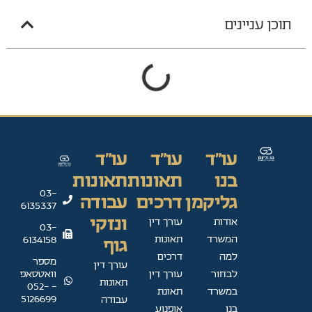
תוכן עניינים
עו"ד
עו"ד
עו"ד
בנו
תאונות
תאונות
03-
גליקמן
דרכים
עבודה
6135337
ונזקי
אודות
עורך דין
03-
המשרד
תאונות
6134158
גוף
למה
דרכים
מספר
עורך דין
וואטסאפ
לבחור
עורך דין
תאונות
- 052-
במשרד
תאונת
5126699
עבודה
בנו
אופנוע