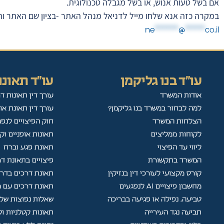
אם בשל טעות אנוש, או בשל מגבלה טכנולוגית.
במקרה כזה אנא שלחו מייל לדניאל מנהל האתר -בציון שם האתר ו
ne
******
@
*****
co.il
עו"ד בנו גליקמן
עו"ד תאונו
אודות המשרד
עורך דין תאונות ד
למה לבחור במשרד בנו גליקמן?
עורך דין תאונת או
הצלחות המשרד
חוק הפיצויים לנפג
לקוחות ממליצים
תאונות אופניים וק
ליווי עד הפיצוי
תאונת פגע וברח
המשרד בתקשורת
פיצויים בתאונת ד
קורס מקצועי לעורכי דין בנזיקין
תאונת דרכים בדר
מחשבון פיצויים AI לנפגעים
תאונת דרכים עם מ
טביעה, נפילה או פגיעה בבריכה
שאלות נפוצות של 
תביעה נגד העירייה
תאונות קטלניות ו