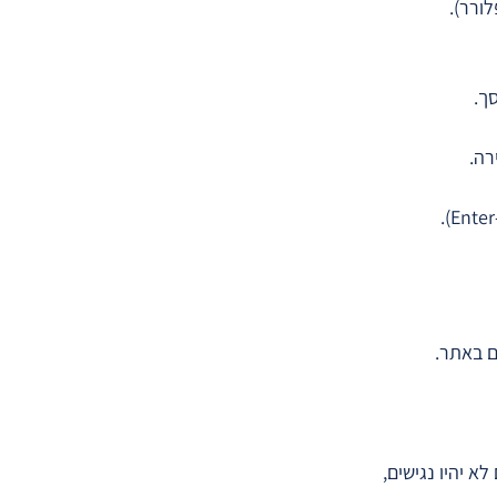
ורר).
ך.
רה.
ם באתר.
 יהיו נגישים,