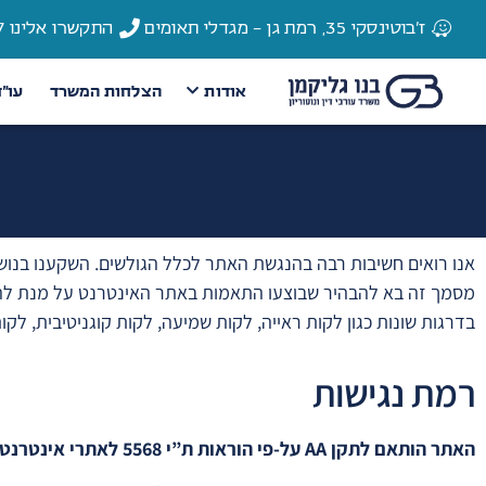
ז'בוטינסקי 35, רמת גן - מגדלי תאומים
התקשרו אלינו 03-6135337
אודות
הצלחות המשרד
עו״
אנו רואים חשיבות רבה בהנגשת האתר לכלל הגולשים. השקענו בנו
מסמך זה בא להבהיר שבוצעו התאמות באתר האינטרנט על מנת להנג
בדרגות שונות כגון לקות ראייה, לקות שמיעה, לקות קוגניטיבית, ל
רמת נגישות
האתר הותאם לתקן AA על-פי הוראות ת”י 5568 לאתרי אינטרנט נגישים ומאפשר בין השאר: