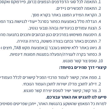
התאמה לכל סוגי הדפדפנים הנפוצים (כרום, פיירפוקס ואקספל
התאמה למכשירים ניידים.
הקראת המידע המוצג באתר בקורא מסך.
הגדלת מלל באמצעות כפתור בסרגל ייעודי לנגישות בצד המס
הצגת עמודים בניגודיות גבוהה וצבעי נגטיב.
הימנעות משימוש במרכיבים כגון הבהובים ותכנים בתנועה מהי
התכנים באתר נכתבו בצורה פשוטה, ברורה ונהירה.
ניווט באתר ללא שימוש בעכבר (באמצעות מקש TAB, חיצים ו-Enter).
כפתור בקרה לעצירה/הפעלה במצגות תמונות דינמיות.
טופס צור קשר מונגש.
קיצורי דרך מהירים במיוחד:
מפת אתר; קישור לעמוד מרכזי המכיל קישורים לכלל העמודי
דילוג לתוכן; מדלג ישירות לתוכן העמוד הנוכחי.
צור קשר; קישור ישיר לטופס יצירת קשר מונגש.
סייעו לנו להנגיש את האתר עבורכם.
למרות כל המאמץ שהושקע בהנגשת האתר, ייתכן שפריטים מסוימים לא