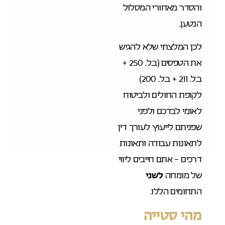
והסדר מאחורי המסלול
הנטען.
לכן המלצתי שלא להגיש
את הטפסים (ב.ל.
250 +
ב.ל. 211 + ב.ל. 200
)
לקופת החולים ולביטוח
לאומי לבדכם ולפני
שפניתם לייעוץ לעורך דין
לתאונות עבודה ותאונות
דרכים – אתם חייבים ליווי
של מומחה
לשני
התחומים הללו.
מהי סטייה