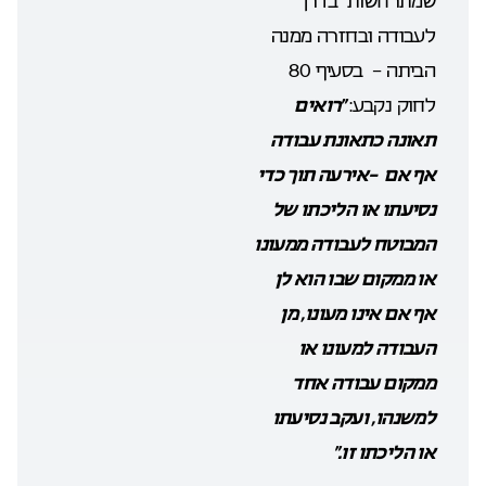
שמתרחשות בדרך
לעבודה ובחזרה ממנה
הביתה – בסעיף
80
לחוק נקבע:
“רואים
תאונה כתאונת עבודה
אף אם
–
אירעה תוך כדי
נסיעתו או הליכתו של
המבוטח
לעבודה ממעונו
או ממקום שבו הוא לן
אף אם אינו מעונו, מן
העבודה למעונו או
ממקום עבודה אחד
למשנהו, ועקב נסיעתו
או הליכתו זו
.”