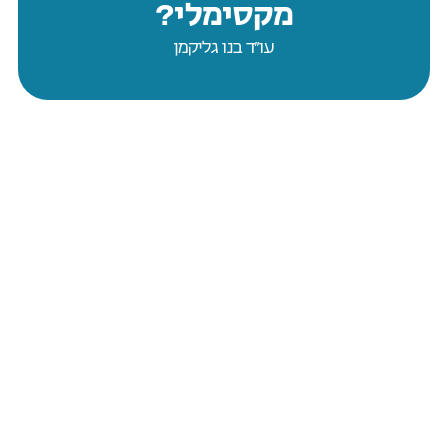
מקסימלי?
עו״ד בנו גליקמן