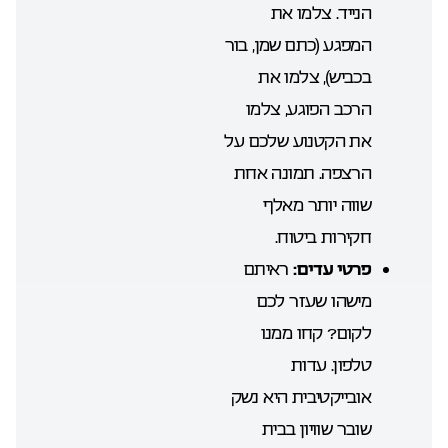
הנייד. צלמו את
המפגע (כתם שמן, בור
בכביש), צלמו את
הרכב הפוגע, צלמו
את הקטנוע שלכם על
הרצפה. תמונה אחת
שווה יותר מאלף
חקירות ביטוח.
פרטי עדים:
ראיתם
מישהו שעזר לכם
לקום? קחו ממנו
טלפון. עדות
אובייקטיבית היא נשק
שובר שוויון בבית