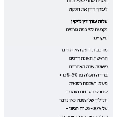
נוספים אחרי ששילמתם
לעורך הדין את חלקו?
עלות עורך דין נזיקין
נקבעת לפי כמה גורמים
עיקריים:
מורכבות התיק היא הגורם
הראשון. תאונת דרכים
פשוטה שבה האחריות
ברורה תעלה בין 8%-13% +
מע”מ. רשלנות רפואית
שדורשת עדויות מומחים
ותהליך של שנים? כאן נדבר
על 25-30%. זה הגיוני –
ככל שהתיק מורכב יותר, כך