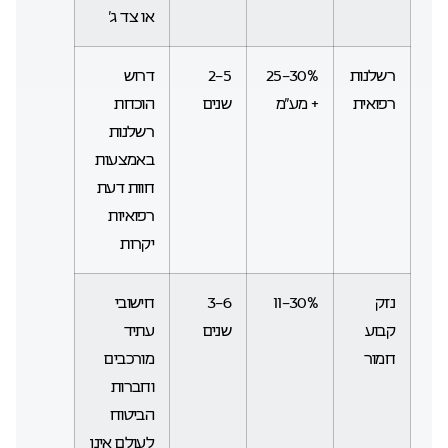
או צד ג’
רשלנות
25-30%
2-5
דרוש
רפואית
+ מע”מ
שנים
הוכחת
רשלנות
באמצעות
חוות דעת
רפואיות
יקרות
נזק
11-30%
3-6
חישובי
קבוע
שנים
עתיד
חמור
מורכבים
וחברות
הביטוח
לעולם אינן