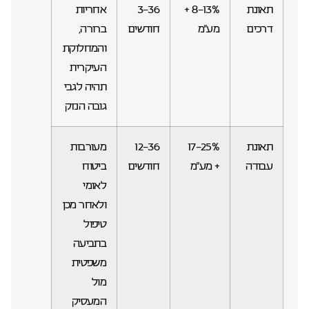
תאונת
8-13% +
3-36
אחריות
דרכים
מע”מ
חודשים
ברורה,
והמחלוקת
העיקרית
תהיה לגבי
גובה הנזק
תאונת
17-25%
12-36
מעורבות
עבודה
+ מע”מ
חודשים
ביטוח
לאומי
ולאחר מכן
טיפול
בתביעה
משפטית
מול
המעסיק