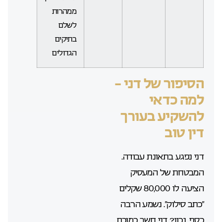
ממהרות
לשלם
בתיקים
הגדולים
הסיפור של דני –
למה כדאי
להשקיע בעורך
דין טוב
דני נפגע בתאונת עבודה.
המבטחת של המעסיק
הציעה לו 80,000 שקלים
“כתב סילוק”. נשמע הרבה
כסף, נכון? דני חשב כמוכם