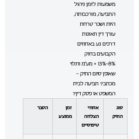
משמעות לזמן ניהול
התביעה, מורכבותה,
היות ושכר טרחת
עורך דין תאונות
דרכים נע באחוזים
הקבועים בחוק
8%-13% + מע”מ ותלוי
שאופן סיום התיק –
מכתב? תביעה לבית
המשפט או פסק דין?
סוג
אחוזי
זמן
הסבר
התיק
הצלחה
ממוצע
טיפוסיים