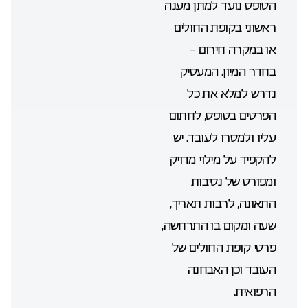
הטופס נועד למתן מענה
ראשוני בקופת החולים
או במקרה חירום –
בחדר המיון. המעסיק
נדרש למלא את כל
הפרטים בטופס, לחתום
עליו ולמסרו לעובד. יש
להקפיד על מילוי מדויק
ומפורט של נסיבות
התאונה, לרבות תאריך,
שעה ומקום בו התרחשה,
פרטי קופת החולים של
העובד וכן האבחנה
הרפואית.