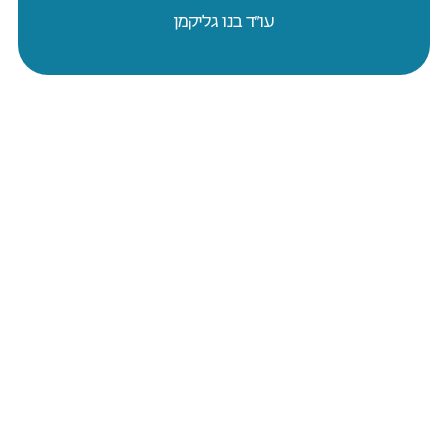
עו״ד בנו גליקמן