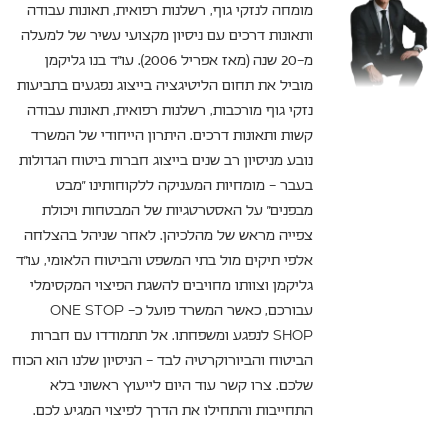
מומחה לנזקי גוף, רשלנות רפואית, תאונות עבודה
ותאונות דרכים עם ניסיון מקצועי עשיר של למעלה
מ-20 שנה (מאז אפריל 2006). עו"ד בנו גליקמן
מוביל את תחום הליטיגציה בייצוג נפגעים בתביעות
נזקי גוף מורכבות, רשלנות רפואית, תאונות עבודה
קשות ותאונות דרכים. היתרון הייחודי של המשרד
נובע מניסיון רב שנים בייצוג חברות ביטוח הגדולות
בעבר – מומחיות המעניקה ללקוחותינו "מבט
מבפנים" על האסטרטגיות של המבטחות ויכולת
צפייה מראש של מהלכיהן. לאחר שניהל בהצלחה
אלפי תיקים מול בתי המשפט והביטוח הלאומי, עו"ד
גליקמן וצוותו מחויבים להשגת הפיצוי המקסימלי
עבורכם, כאשר המשרד פועל כ- ONE STOP
SHOP לנפגע ומשפחתו. אל תתמודדו עם חברות
הביטוח והביורוקרטיה לבד – הניסיון שלנו הוא הכוח
שלכם. צרו קשר עוד היום לייעוץ ראשוני בלא
התחייבות והתחילו את הדרך לפיצוי המגיע לכם.