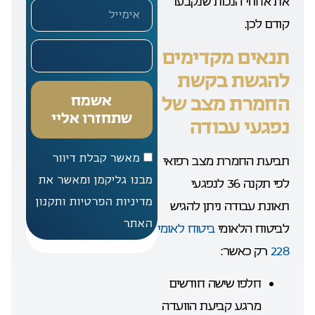
את אחוזי הנכות שנקבעו
קודם לכן.
תנאים מקדימים
להגשת בקשת
אשמח
החמרת מצב של
שתחזרו אליי
נפגעי עבודה
מאשר קבלת דיוור
תביעת החמרת מצב רפואי
מבנו גליקמן ומאשר את
לפי תקנה 36 לנפגעי
מדיניות הפרטיות ותקנון
תאונת עבודה ניתן להגיש
האתר
לביטוח הלאומי
ביטוח לאומי
228
רק כאשר:
חלפו שישה חודשים
מרגע קביעת הוועדה