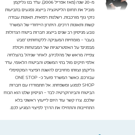
מ-20 שנה (מאז אפריל 2006). עו"ד בנו גליקמן
מוביל את תחום הליטיגציה בייצוג נפגעים בתביעות
נזקי גוף מורכבות, רשלנות רפואית, תאונות עבודה
קשות ותאונות דרכים. היתרון הייחודי של המשרד
נובע מניסיון רב שנים בייצוג חברות ביטוח הגדולות
בעבר – מומחיות המעניקה ללקוחותינו "מבט
מבפנים" על האסטרטגיות של המבטחות ויכולת
צפייה מראש של מהלכיהן. לאחר שניהל בהצלחה
אלפי תיקים מול בתי המשפט והביטוח הלאומי, עו"ד
גליקמן וצוותו מחויבים להשגת הפיצוי המקסימלי
עבורכם, כאשר המשרד פועל כ- ONE STOP
SHOP לנפגע ומשפחתו. אל תתמודדו עם חברות
הביטוח והביורוקרטיה לבד – הניסיון שלנו הוא הכוח
שלכם. צרו קשר עוד היום לייעוץ ראשוני בלא
התחייבות והתחילו את הדרך לפיצוי המגיע לכם.