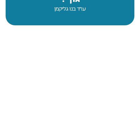
עו״ד בנו גליקמן