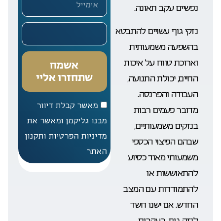
נפשיים עקב תאונה.
נזקי גוף עשויים להתבטא
בהשפעה משמעותית
וארוכת טווח על איכות
אשמח
שתחזרו אליי
החיים, יכולת התנועה,
העבודה והפרנסה.
מאשר קבלת דיוור
מדובר פעמים רבות
מבנו גליקמן ומאשר את
בנזקים משמעותיים,
מדיניות הפרטיות ותקנון
שבהם הפיצוי הכספי
האתר
משמעותי מאוד כסיוע
להתאוששות או
להתמודדות עם המצב
החדש. אם ישנו חשד
לנזק גוף, בעקבות