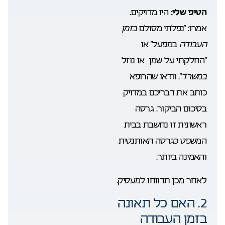
הטיפ שלי:
היו מדויקים.
אמרו: “נפלתי מסולם
בזמן
העבודה
במפעל” או
“החלקתי על שמן או נוזל
במשרד
“. וודאו שהרופא
כותב את דבריכם במדויק
בסיכום הביקור. גרסה
ראשונית זו נחשבת בבית
המשפט כגרסה האותנטית
והאמינה ביותר.
לאחר מכן תדווחו למעסיק.
2. האם כל תאונה
בזמן העבודה