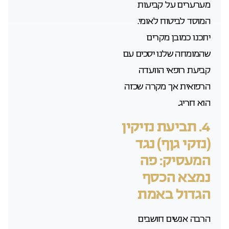
מערערים על קביעות
המוסד לביטוח לאומי.
יתכנו כמובן מקרים
שהמומחה שלנו יסכים עם
קביעת רופאי הוועדה
הרפואית אך מקרה שכזה
הוא חריג.
4. תביעת נזיקין
(נזקי גןף) נגד
המעסיק: פה
נמצא הכסף
הגדול באמת
הרבה אנשים חושבים