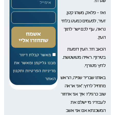
שגרתי.
ואז – פלאק. משהו קטן,
זעיר, לפעמים כמעט בלתי
נראה, עף לכם ישר לתוך
אשמח
העין.
שתחזרו אליי
הכאב חד. העין דומעת
מאשר קבלת דיוור
בטירוף. ראייה מטושטשת.
מבנו גליקמן ומאשר את
לחץ מטורף.
מדיניות הפרטיות ותקנון
באותו שבריר שנייה, הראש
האתר
מתחיל לרוץ: “אני אראה
שוב כרגיל? איך אני אחזור
לעבוד? מי ישלם את
המשכנתא אם אני אשב