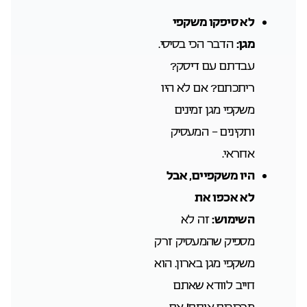
לא סיפקו משקפי
מגן:
הדבר הכי בסיסי.
עבדתם עם דיסק?
ריתכתם? אם לא היו
משקפי מגן זמינים
ותקינים – המעסיק
אחראי.
היו משקפיים, אבל
לא אכפו את
השימוש:
זה לא
מספיק שהמעסיק זרק
משקפי מגן בארון. הוא
חייב לוודא שאתם
מרכיבים אותם! אם