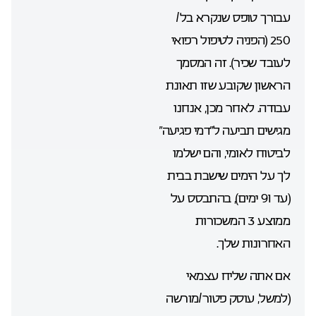
עבורך טופס שנקרא בל/
250 (הפניה לטיפול רפואי
לעובד שכיר). זה המסמך
הראשון שקובע שזו תאונת
עבודה. לאחר מכן, אנחנו
מגישים תביעה ל”דמי פגיעה”
לביטוח לאומי, והם ישלמו
לך על הימים שישבת בבית
(עד 91 ימים), בהתבסס על
ממוצע 3 המשכורות
האחרונות שלך.
אם אתה שליח עצמאי
(למשל, עוסק פטור/מורשה