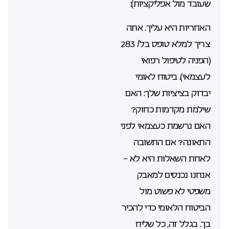
שעובד מול אפליקציות):
האחריות היא עליך. אתה
צריך למלא טופס בל/ 283
(הפניה לטיפול רפואי
לעצמאי). ביטוח לאומי
יבדוק בציציות שלך: האם
שילמת מקדמות כחוק?
האם נרשמת כעצמאי לפני
התאונה? אם התשובה
לאחת השאלות היא לא –
אנחנו נכנסים למאבק
משפטי לא פשוט מול
הביטוח הלאומי כדי להכיר
בך. בגלל זה, כל שליח