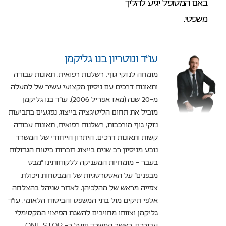
באם המטופל יגיע להליך
משפטי.
עו”ד ונוטריון בנו גליקמן
מומחה לנזקי גוף, רשלנות רפואית, תאונות עבודה
ותאונות דרכים עם ניסיון מקצועי עשיר של למעלה
מ-20 שנה (מאז אפריל 2006). עו"ד בנו גליקמן
מוביל את תחום הליטיגציה בייצוג נפגעים בתביעות
נזקי גוף מורכבות, רשלנות רפואית, תאונות עבודה
קשות ותאונות דרכים. היתרון הייחודי של המשרד
נובע מניסיון רב שנים בייצוג חברות ביטוח הגדולות
בעבר – מומחיות המעניקה ללקוחותינו "מבט
מבפנים" על האסטרטגיות של המבטחות ויכולת
צפייה מראש של מהלכיהן. לאחר שניהל בהצלחה
אלפי תיקים מול בתי המשפט והביטוח הלאומי, עו"ד
גליקמן וצוותו מחויבים להשגת הפיצוי המקסימלי
עבורכם, כאשר המשרד פועל כ- ONE STOP