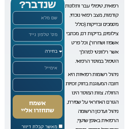
שנדבר?
רפואית, טיפולי עבר ותלונות
קודמות, מצב רפואי נוכחי,
מסמכים ובדיקות (כולל
צילומים, בדיקות דם, מכתבי
אשפוז ושחרור), וכל פרט
אשר רלוונטי למהלך
הטיפול במוסד הרפואי.
ניהול רשומות רפואיות היא
חובה המעוגנת בחוק זכויות
החולה. צוות המוסד הינו
הגורם האחראי על שמירת,
אשמח
שתחזרו אליי
ניהול ועדכון הרשומה
הרפואית באופן שוטף,
מאשר קבלת דיוור