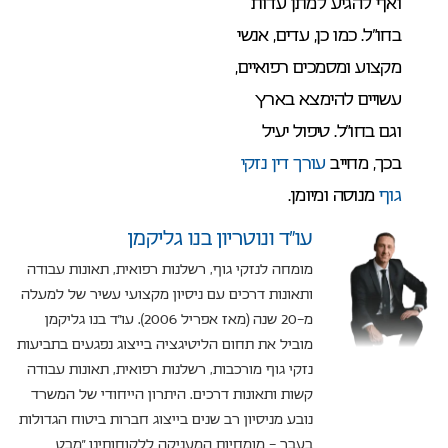
ואף להגיע למתן עדות
בחו”ל. כמו כן, עדים, אנשי
מקצוע ומסמכים רפואיים,
עשויים להימצא בארץ
וגם בחו”ל. טיפול יעיל
בכך, מחייב
עורך דין נזקי
גוף
מנוסה ומיומן.
עו”ד ונוטריון בנו גליקמן
מומחה לנזקי גוף, רשלנות רפואית, תאונות עבודה
ותאונות דרכים עם ניסיון מקצועי עשיר של למעלה
מ-20 שנה (מאז אפריל 2006). עו"ד בנו גליקמן
מוביל את תחום הליטיגציה בייצוג נפגעים בתביעות
נזקי גוף מורכבות, רשלנות רפואית, תאונות עבודה
קשות ותאונות דרכים. היתרון הייחודי של המשרד
נובע מניסיון רב שנים בייצוג חברות ביטוח הגדולות
בעבר – מומחיות המעניקה ללקוחותינו "מבט