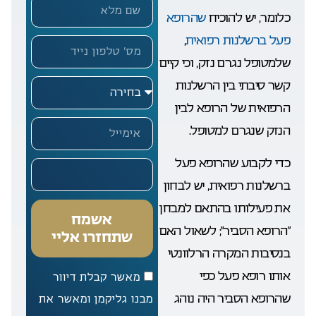
כלומר, יש להוכיח
שהרופא
פעל ברשלנות רפואית
,
שלמטופל נגרם נזק, וכי קיים
קשר סיבתי בין הרשלנות
הרפואית של הרופא לבין
הנזק שנגרם למטופל.
כדי לקבוע שהרופא פעל
ברשלנות רפואית, יש לבחון
את פעילותו בהתאם למבחן
אשמח
“הרופא הסביר”; לשאול האם
שתחזרו אליי
בנסיבות המקרה הרלוונטי
אותו רופא פעל כפי
מאשר קבלת דיוור
שהרופא הסביר היה נוהג
מבנו גליקמן ומאשר את