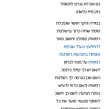
גם אם לא נגרם למטופל
נזק פיזי כלשהו.
במידה והינך חושד שקיבלת
טיפול שהיה כרוך ברשלנות
רפואית, מומלץ וחשוב מאד
להתייעץ בעו”ד שבקיא
ומנוסה בתביעות רשלנות
רפואית
על מנת לבחון
“האם יש לך קייס”. כלומר,
האם אכן נגרמה לך רשלנות
רפואית והאם כדאי להגיש
בגינה תביעה. לשם כך חשוב
לאסוף מבעוד מועד את כל
החומר הרפואי שרלוונטי