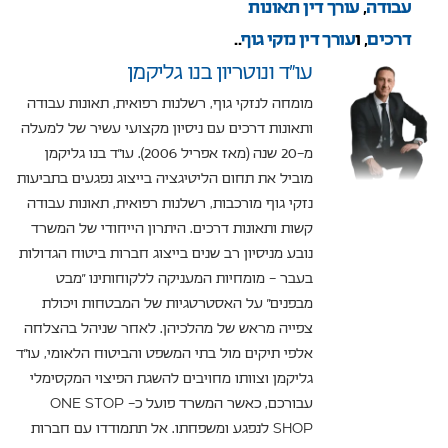
עבודה
,
עורך דין תאונות
דרכים
, ו
עורך דין נזקי גוף
..
עו”ד ונוטריון בנו גליקמן
מומחה לנזקי גוף, רשלנות רפואית, תאונות עבודה
ותאונות דרכים עם ניסיון מקצועי עשיר של למעלה
מ-20 שנה (מאז אפריל 2006). עו"ד בנו גליקמן
מוביל את תחום הליטיגציה בייצוג נפגעים בתביעות
נזקי גוף מורכבות, רשלנות רפואית, תאונות עבודה
קשות ותאונות דרכים. היתרון הייחודי של המשרד
נובע מניסיון רב שנים בייצוג חברות ביטוח הגדולות
בעבר – מומחיות המעניקה ללקוחותינו "מבט
מבפנים" על האסטרטגיות של המבטחות ויכולת
צפייה מראש של מהלכיהן. לאחר שניהל בהצלחה
אלפי תיקים מול בתי המשפט והביטוח הלאומי, עו"ד
גליקמן וצוותו מחויבים להשגת הפיצוי המקסימלי
עבורכם, כאשר המשרד פועל כ- ONE STOP
SHOP לנפגע ומשפחתו. אל תתמודדו עם חברות