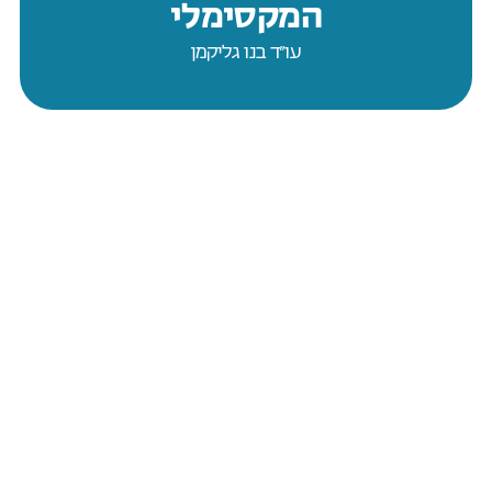
המקסימלי
עו״ד בנו גליקמן