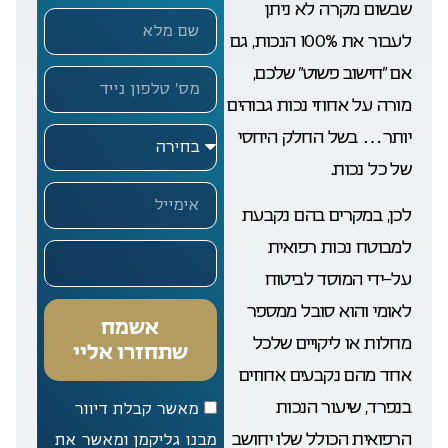
שבשום מקרה לא ניתן
לעבור את 100% הנכות, גם
אם “חישוב פשוט” שלכם,
מורה על אחוזי נכות גבוהים
יותר… בשל החלק היחסי
של כל נכות.
לכן, במקרים בהם נקבעת
למבוטח נכות רפואית
על-ידי המוסד לביטוח
לאומי והוא סובל ממספר
אשמח
מחלות או ליקויים שלכל
שתחזרו אליי
אחד מהם נקבעים אחוזים
בנפרד, שיעור הנכות
מאשר קבלת דיוור
הרפואית הכולל שלו יחושב
מבנו גליקמן ומאשר את