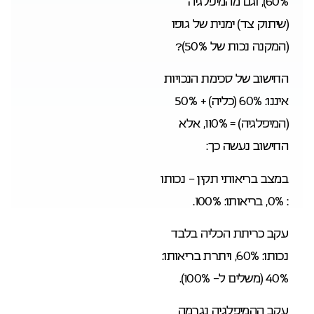
60%), וגם מהמיפלגיה
(שיתוק צד) ימנית של גופו
(המקנה נכות של 50%)?
החישוב של סכימת הנכויות
איננו: 60% (כליה) + 50%
(המיפלגיה) = 110%, אלא
החישוב נעשה כך:
במצב בריאותי תקין – נכותו
: 0%, בריאותו: 100%.
עקב כריתת הכליה בלבד
נכותו: 60%, ויתרת בריאותו:
40% (משלים ל- 100%).
עקב ההמיפלגיה נגרמה