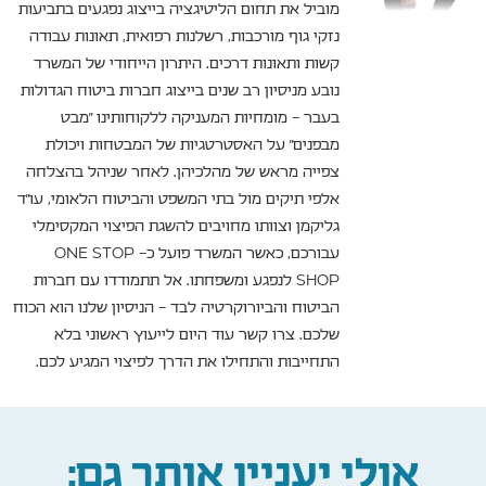
מוביל את תחום הליטיגציה בייצוג נפגעים בתביעות
נזקי גוף מורכבות, רשלנות רפואית, תאונות עבודה
קשות ותאונות דרכים. היתרון הייחודי של המשרד
נובע מניסיון רב שנים בייצוג חברות ביטוח הגדולות
בעבר – מומחיות המעניקה ללקוחותינו "מבט
מבפנים" על האסטרטגיות של המבטחות ויכולת
צפייה מראש של מהלכיהן. לאחר שניהל בהצלחה
אלפי תיקים מול בתי המשפט והביטוח הלאומי, עו"ד
גליקמן וצוותו מחויבים להשגת הפיצוי המקסימלי
עבורכם, כאשר המשרד פועל כ- ONE STOP
SHOP לנפגע ומשפחתו. אל תתמודדו עם חברות
הביטוח והביורוקרטיה לבד – הניסיון שלנו הוא הכוח
שלכם. צרו קשר עוד היום לייעוץ ראשוני בלא
התחייבות והתחילו את הדרך לפיצוי המגיע לכם.
אולי יעניין אותך גם: