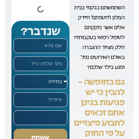
השתמשתם בג’קוזי בבית
המלון ו”חטפתם” חיידק
אלים אשר נזקקתם
שנדבר?
לטיפול רפואי בעקבותיו?
חלק מציוד ההגברה
באולם האירועים נפל
ופגע בילד שלכם?
גם בחופשה –
להבין כי יש
פגיעות בגינן
אתם זכאים
לתבוע פיצויים
על פי החוק
אשמח