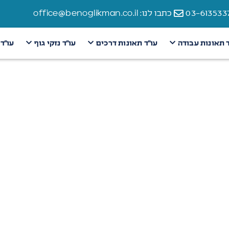
כתבו לנו: office@benoglikman.co.il
ד תאונות עבודה
עו״ד תאונות דרכים
עו״ד נזקי גוף
עו״ד