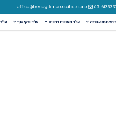
כתבו לנו: office@benoglikman.co.il
ד תאונות עבודה
עו״ד תאונות דרכים
עו״ד נזקי גוף
עו״ד