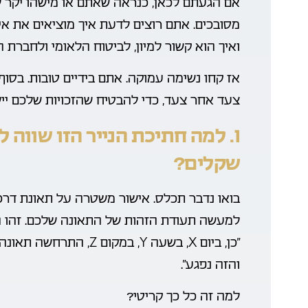
אם הגעתם לכאן, כנראה שאתם או מישהו יקר לכ
מסובכים. אתם רוצים לדעת איך מוציאים את איש
ואיך הוא קשור למיון, לביטוח הלאומי ולחברת ה
אז קחו נשימה עמוקה. אתם בידיים טובות. בסו
צעד אחר צעד, כדי להבטיח שהזכויות שלכם ייש
1. למה חתיכת הנייר הזו שווה 
שקלים?
בואו נדבר תכלס. אישור משטרה על תאונת דרכים
למעשה תעודת הזהות של התאונה שלכם. זהו 
“כן, ביום X, בשעה Y, במ
והזה נפגע”.
למה זה כל כך קריטי?