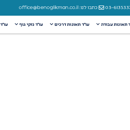
כתבו לנו: office@benoglikman.co.il
ד תאונות עבודה
עו״ד תאונות דרכים
עו״ד נזקי גוף
עו״ד