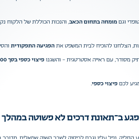
ופדי וגם
מומחה בתחום הכאב
, והנכות הכוללת של הלקוח נ
גות, הצלחנו להוכיח לבית המשפט את
הפגיעה התפקודית
והסיכ
תיק מסודר, עם ראייה אסטרטגית – והשגנו
פיצוי כספי בסך 615,000 ₪
גיע לכם
פיצוי כספי
.
קוח שלנו, עורך דין בן כ-43 נפגע ב־תאונת דרכים לא פ
ע החליק, נפל עליו וגרם לריסוק לשבר השוק שמאלית. מדובר ב