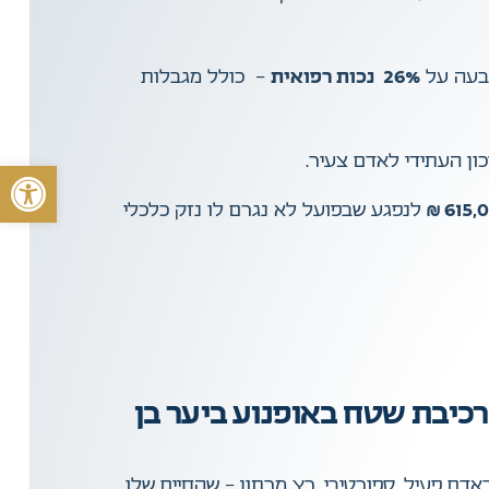
קבעה על
26% נכות רפואית
– כולל מגבלות
ון העתידי לאדם צעיר.
פתח סרגל 
לנפגע שבפועל לא נגרם לו נזק כלכלי
שוטה במהלך רכיבת שטח באופנוע ביער בן
אדם פעיל, ספורטיבי, רץ מרתון – שהחיים שלו