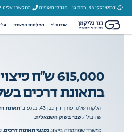
ז'בוטינסקי 35, רמת גן - מגדלי תאומים
התקשרו אלינו 03-6135337
אודות
הצלחות המשרד
עו״
615,000 ש”ח 
בתאונת דרכים בש
הלקוח שלנו, עורך דין כבן 43, נפגע ב־
תאונת דר
שהוביל ל
שבר בשוק השמאלית
.
כמשרד שמתמחה בייצוג
נפגעי תאונות דרכים
, 