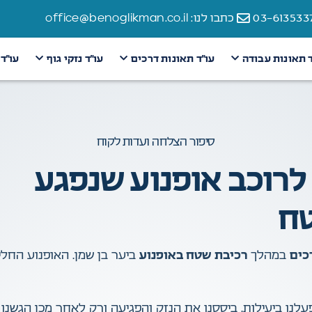
כתבו לנו: office@benoglikman.co.il
ד תאונות עבודה
עו״ד תאונות דרכים
עו״ד נזקי גוף
עו״ד
סיפור הצלחה ועדות לקוח
פיצוי לרוכב אופנוע שנפגע
טח
כים
במהלך
רכיבת שטח באופנוע
ביער בן שמן. האופנוע החלי
פעלנו ביעילות. ביססנו את הנזק והפגיעה ורק לאחר מכן הגשנו