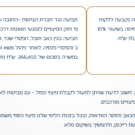
ה נקבעה ללקוח
תביעה נגד חברת הביטוח –החובה 
נכות זמנית בשיעור 20% ולאחר מכן נכות צמיתה בשיעור 10%
פי חוק הפיצויים לנפגעי תאונות דרכי
תביעה בגין כאב וסבל, הפסדי שכר, 
ג’ והפסדי פנסיה. לאחר ניהול משא ו
בפשרה בסכום של 266,455 ש”ח נוספים.
חשוב לדעת שניתן לפעול לקבלת פיצוי כפול – גם מביטוח לאו
יצויים מורכבים.
אב וחוסר הוודאות, קיבל בזכות הליווי שלנו פיצוי כספי מש
 רייכמן, ולהמשיך בשיקום מלא.