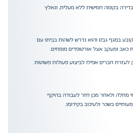
 בדירה בקומה חמישית ללא מעלית, ונאלץ
קובע במגף גבס והוא נדרש לשהות בביתו עם
ת כאב ומעקב אצל אורטופדים מומחים.
ק לעזרת חברים אפילו לביצוע פעולות פשוטות
נה היה הלקוח אדם עצמאי, פעיל ובעל יכולת עבודה פיזית גבוהה. בעקבות הפגיעה הוא שהה ב־88 ימי מחלה ולאחר מכן חזר לעבודה בהיקף
ותיים בשכר ולעיכוב בקידומו.