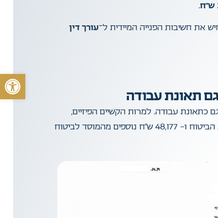
.
עורך דין
פתח סרגל 
ה שהוכרה גם כתאונת עבודה. למרות הקשיים הפיזיים,
הכאב וההשפעה הדרמטית על חייו, הצלחנו להשיג עבורו פיצויים מצטברים של 274,632 ₪ – 226,455 ₪ מחברת הביטוח ו- 48,177 ש”ח נוספים מהמוסד לביטוח