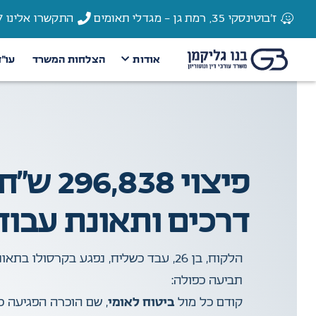
ז'בוטינסקי 35, רמת גן - מגדלי תאומים
התקשרו אלינו 03-6135337
אודות
הצלחות המשרד
עו״
פיצוי 
דרכים ותאונת עבוד
הלקוח, בן 26, עבד כשליח, נפגע בקרס
תביעה כפולה:
קודם כל מול
ביטוח לאומי
, שם הוכרה הפגיעה כ