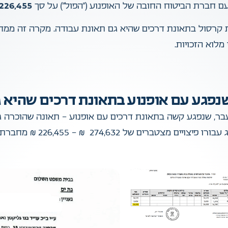
עם חברת הביטוח החובה של האופנוע (“הפול”) על סך
226,455 ש”ח
מלוא הזכויות.
ה צעיר בן 26, חייל בודד לשעבר, שנפגע קשה בתאונת דרכים עם אופנוע – תאונ