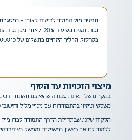
תביעה מול המוסד לביטוח לאומי – במסגרת
בקרסול. ההליך הסתיים בתשלום של כ־70,000 ש”ח.
מיצוי הזכויות עד הסוף
במקרים של תאונת עבודה שהיא גם תאונת דרכים, 
משפטי וניסיון בהתמודדות עם ניכויי מל”ל וחישובי פ
הלקוח שלנו, שבתחילת הדרך התמודד לבדו מול הכ
ללמוד לתואר ראשון במשפטים וממשל באוניברסיטת