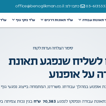
כתבו לנו: office@benoglikman.co.il
ד תאונות עבודה
עו״ד תאונות דרכים
עו״ד נזקי גוף
עו״ד
סיפור הצלחה ועדות לקוח
296,838 ש”ח לשליח שנפגע תאונת
ה על אופנוע
ולו בתאונת אופנוע במהלך עבודתו. משרדנו, המתמחה בייצוג נפגעי ג
תאונת עבודה ונפסקו לנפגע
70,383 ש”ח
בגין נכות צמיתה בשיעור של 10% . במ