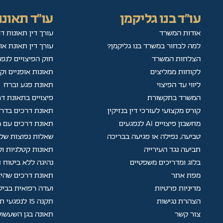
עו"ד בנו גליקמן
עו"ד תאונו
אודות המשרד
עורך דין תאונות ד
למה לבחור במשרד בנו גליקמן?
עורך דין תאונת או
הצלחות המשרד
חוק הפיצויים לנפג
לקוחות ממליצים
תאונות אופניים וק
ליווי עד הפיצוי
תאונת פגע וברח
המשרד בתקשורת
פיצויים בתאונת ד
קורס מקצועי לעורכי דין בנזיקין
תאונת דרכים בדר
מחשבון פיצויים AI לנפגעים
תאונת דרכים עם מ
טביעה, נפילה או פגיעה בבריכה
שאלות נפוצות של 
תביעה נגד העירייה
תאונות קטלניות ו
בלוג ומדריכים משפטיים
נהיגה ללא ביטוח ח
מפת אתר
תאונת דרכים שהיא
מדיניות פרטיות
ועדה רפואית בביט
הצהרת נגישות
תקנה 15 לנפגעי תאונות עבודה
צור קשר
תאונה בגן השעשוע