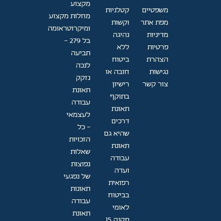
מקצוע
משפטיים
קטלניות
מחלות מקצוע
מפת אתר
וקשות
ומיקרוטראומה
מדיניות
נהיגה
בל 279 -
פרטיות
ללא
תביעה
הצהרת
ביטוח
לנכה
נגישות
חובה או
נזקק
צור קשר
רישיון
תאונת
בתוקף
עבודה
תאונת
לעצמאי
דרכים
- כל
שהיא גם
הזכויות
תאונת
שאלות
עבודה
נפוצות
ועדה
של נפגעי
רפואית
תאונות
בביטוח
עבודה
לאומי
תאונת
תקנה 15