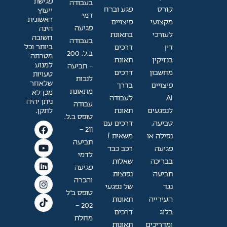
פגישת
בעבודה
קורס
פגע וברח
ייעוץ
דמי
ראשונית
מקצועי
פיצויים
פגיעה
הינה
לעורכי
בתאונת
חשובה
בעבודה
ביותר וכל
דין
דרכים
ב.ל. 200
מטרתה
בנזיקין
תאונת
למנוע
- תביעה
מחשבון
דרכים
טעויות
לנכות
שלאחר
פיצויים
בדרך
מתאונת
מכן לא
AI
לעבודה
ניתן יהיה
עבודה
לתקן.
לנפגעים
תאונת
טופס ב.ל.
טביעה,
דרכים עם
211 -
נפילה או
משאית /
תביעה
פגיעה
רכב כבד
לדמי
בבריכה
שאלות
פגיעה
תביעה
נפוצות
והכרה
נגד
של נפגעי
טופס ב"ל
העירייה
תאונות
202 —
בלוג
דרכים
מחלת
ומדריכים
תאונות