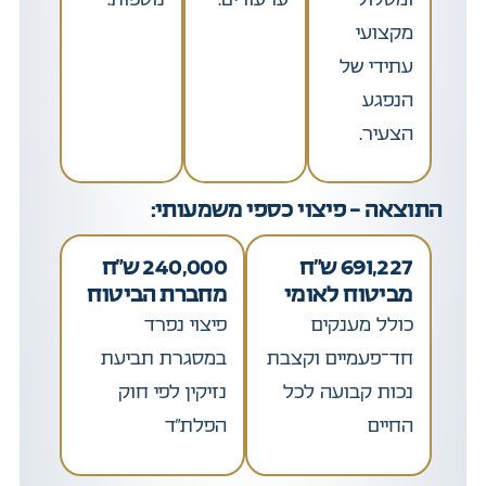
מקצועי
עתידי של
הנפגע
הצעיר.
התוצאה – פיצוי כספי משמעותי:
691,227 ש"ח
240,000 ש"ח
מביטוח לאומי
מחברת הביטוח
כולל מענקים
פיצוי נפרד
חד־פעמיים וקצבת
במסגרת תביעת
נכות קבועה לכל
נזיקין לפי חוק
החיים
הפלת”ד