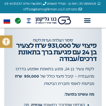
ז'בוטינסקי 35, רמת גן - מגדלי תאומים
התקשרו אלינו 03-6135337
כתבו לנו: office@benoglikman.co.il
צור קשר
עורך דין תאונות דרכים
עורך דין תאונות עבודה
עורך דין רשלנות רפואית
הצלחות המשרד
עורך דין נזקי גוף
לקוחות מספרים
פתח סרגל 
סיפור הצלחה ועדות לקוח
פיצוי של 931,000 ש”ח לצעיר
בן 24 עם פגיעת ברך בתאונת
דרכים/עבודה
לקוח צעיר בן 24, נפגע בתאונת אופנוע בדרכו
מהעבודה – קיבל פיצוי כולל של
931,000 ש”ח
מביטוח לאומי וחברת הביטוח.
מה עשינו בפועל:
הוכחנו שמדובר בתאונת
עבודה
, מה