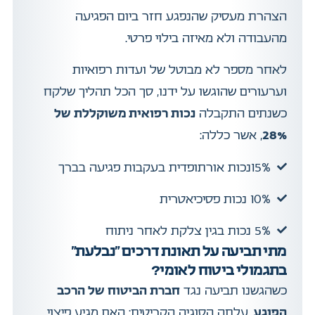
הצהרת מעסיק שהנפגע חזר ביום הפגיעה
מהעבודה ולא מאיזה בילוי פרטי.
לאחר מספר לא מבוטל של ועדות רפואיות
וערעורים שהוגשו על ידנו, סך הכל תהליך שלקח
כשנתים התקבלה
נכות רפואית משוקללת של
28%
, אשר כללה:
15%נכות אורתופדית בעקבות פגיעה בברך
10% נכות פסיכיאטרית
5% נכות בגין צלקת לאחר ניתוח
מתי תביעה על תאונת דרכים "נבלעת"
בתגמולי ביטוח לאומי?
כשהגשנו תביעה נגד
חברת הביטוח של הרכב
הפוגע
, עלתה הסוגיה הקריטית: האם מגיע פיצוי