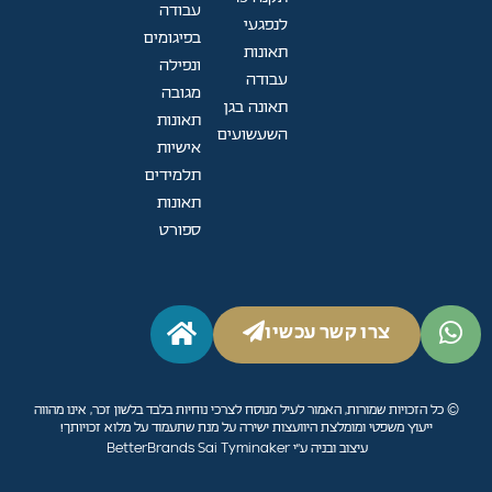
עבודה
לנפגעי
בפיגומים
תאונות
ונפילה
עבודה
מגובה
תאונה בגן
תאונות
השעשועים
אישיות
תלמידים
תאונות
ספורט
צרו קשר עכשיו
© כל הזכויות שמורות, האמור לעיל מנוסח לצרכי נוחיות בלבד בלשון זכר, אינו מהווה
ייעוץ משפטי ומומלצת היוועצות ישירה על מנת שתעמוד על מלוא זכויותך!
עיצוב ובניה ע״י BetterBrands Sai Tyminaker