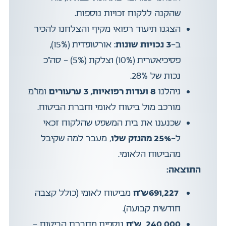
שהקנה ללקוח זכויות נוספות.
הצגנו תיעוד רפואי מקיף והצלחנו להכיר
ב-
3 נכויות שונות
: אורטופדית (15%),
פסיכיאטרית (10%) וצלקת (5%) – סה”כ
נכות של 28%.
ניהלנו
8 ועדות רפואיות, 3 ערעורים
ומו”מ
מורכב מול ביטוח לאומי וחברת הביטוח.
שכנענו את בית המשפט שהלקוח זכאי
ל-
25% מהנזק שלו
, מעבר למה שקיבל
מהביטוח הלאומי.
התוצאה:
691,227ש”ח
מביטוח לאומי (כולל קצבה
חודשית קבועה).
240,000 ש”ח
נוספים מחברת הביטוח –