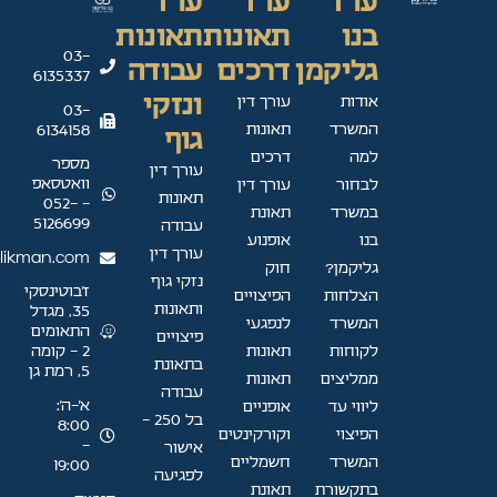
עו"ד
עו"ד
עו"ד
בנו
תאונות
תאונות
03-
גליקמן
דרכים
עבודה
6135337
ונזקי
אודות
עורך דין
03-
המשרד
תאונות
6134158
גוף
למה
דרכים
מספר
עורך דין
וואטסאפ
לבחור
עורך דין
תאונות
- 052-
במשרד
תאונת
5126699
עבודה
בנו
אופנוע
עורך דין
likman.com
גליקמן?
חוק
נזקי גוף
ז'בוטינסקי
הצלחות
הפיצויים
ותאונות
35, מגדל
המשרד
לנפגעי
התאומים
פיצויים
לקוחות
תאונות
2 - קומה
בתאונת
5, רמת גן
ממליצים
תאונות
עבודה
א׳–ה׳:
ליווי עד
אופניים
בל 250 -
8:00
הפיצוי
וקורקינטים
-
אישור
המשרד
חשמליים
19:00
לפגיעה
בתקשורת
תאונת