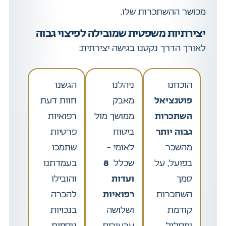
מכושר ההשתכרות שלו.
יצירתיות משפטית שמובילה לפיצוי גבוה
לאורך הדרך נקטנו בגישה יצירתית:
הוכחנו
ניהלנו
הגשנו
פוטנציאל
מאבק
חוות דעת
השתכרות
ממושך מול
רפואיות
גבוה יותר
ביטוח
פרטיות
מהשכר
לאומי –
שתמכו
בפועל, על
שכלל
8
בעמדתנו
סמך
ועדות
והובילו
השתכרות
רפואיות
להכרה
קודמת
ושלושה
בנכויות
ומסלול
ערעורים.
נוספות.