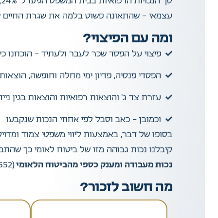
ס
עצמאי – שהתאונה פשוט בלמה את שגרת החיים ש
ומה עם הפיצוי?
פיצוי על הפסד שכר לעבר ולעתיד – הוכחנו כ
הפסדי פנסיה, פדיון ימי מחלה וחופשה, הוצאות 
עזרת צד ג’ והוצאות רפואיות והוצאות בגין ני
וכמובן – כאב וסבל לפי אחוזי הנכות שנקבעו
בסופו של דבר, באמצעות ליווי משפטי צמוד ומדוי
קיבלנו נכות גבוהה מזו של ביטוח לאומי כך שהתב
נכות מעבודה ומענק כספי מהביטוח הלאומי
(123,552 ₪) והן בתביעה נפרדת על
מה חשוב לזכור?