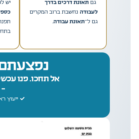
גם
תאונת דרכים בדרך
יש ל
לעבודה
נחשבת ברוב המקרים
כספי
גם ל־
תאונת עבודה
.
תפנו
בתחו
נפצעתם 
אל תחכו. פנו עכשי
– 
ייעוץ רא