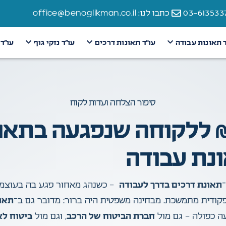
כתבו לנו: office@benoglikman.co.il
ד תאונות עבודה
עו״ד תאונות דרכים
עו״ד נזקי גוף
עו״ד
סיפור הצלחה ועדות לקוח
צוי של 745,087 ₪ ללקוחה שנפגעה בת
נת עבודה
תאונת דרכים בדרך לעבודה
– כשנהג מאחור פגע בה בעוצמה
פקודית מתמשכת.
מבחינה משפטית היה ברור: מדובר גם ב־
תאו
עה כפולה – גם מול
חברת הביטוח של הרכב
, וגם מול
ביטוח לא