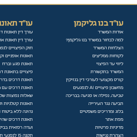
עו"ד בנו גליקמן
עו"ד תאונו
אודות המשרד
עורך דין תאונות ד
למה לבחור במשרד בנו גליקמן?
עורך דין תאונת או
הצלחות המשרד
חוק הפיצויים לנפג
לקוחות ממליצים
תאונות אופניים וק
ליווי עד הפיצוי
תאונת פגע וברח
המשרד בתקשורת
פיצויים בתאונת ד
קורס מקצועי לעורכי דין בנזיקין
תאונת דרכים בדר
מחשבון פיצויים AI לנפגעים
תאונת דרכים עם מ
טביעה, נפילה או פגיעה בבריכה
שאלות נפוצות של 
תביעה נגד העירייה
תאונות קטלניות ו
בלוג ומדריכים משפטיים
נהיגה ללא ביטוח ח
מפת אתר
תאונת דרכים שהיא
מדיניות פרטיות
ועדה רפואית בביט
הצהרת נגישות
תקנה 15 לנפגעי תאונות עבודה