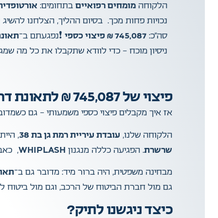
הלקוחה
מומחים רפואיים
בתחומים:
אורטופדיה
נכויות פחות מכך.
בסיום ההליך, הצלחנו להשיג 
סה”כ:
745,087 ₪ פיצוי כספי
❗️
נפגעתם ב־
תאונת
ניסיון מוכח – כדי לוודא שתקבלו את כל מה שמגי
פיצוי של 745,087 ₪ לתאונת דרכים שהיא גם תאונת עבודה
אז איך מקבלים פיצוי כספי משמעותי – גם כשמדוב
הלקוחה שלנו,
עובדת עיריית רמת גן בת 38
, הייתה בדר
שרשרת
. הפגיעה כללה מנגנון
WHIPLASH
, כאבים Aהלכו והתחזקו, מגבלות בתנועה, ובע
מבחינה משפטית, היה ברור מיד: מדובר גם ב־
תאונ
גם מול חברת הביטוח של הרכב, וגם מול ביטוח לא
כיצד ניגשנו לתיק?