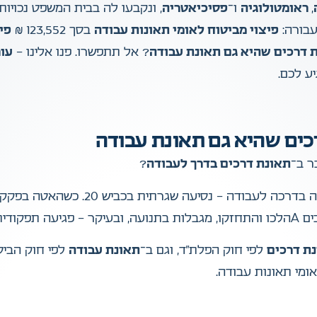
,
ראומטולוגיה
ו־
פסיכיאטריה
עבורה:
פיצוי מביטוח לאומי תאונות עבודה
בסך 123,552 ₪
פי
 דרכים שהיא גם תאונת עבודה
? אל תתפשרו.
פנו אלינו –
עור
ע לכם.
ר ב־
תאונת דרכים בדרך לעבודה
?
כה לעבודה – נסיעה שגרתית בכביש 20. כשהאטה בפקק, רכב מאחור פגע בה בעוצמה וגרם ל־
יקר – פגיעה תפקודית מתמשכת.
ת דרכים
לפי חוק הפלת”ד, וגם ב־
תאונת עבודה
לפי חוק הביטו
ומי תאונות עבודה.