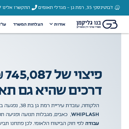
ז'בוטינסקי 35, רמת גן - מגדלי תאומים
התקשרו אלינו 03-6135337
אודות
הצלחות המשרד
עו״
פי
דרכים שהיא גם תאו
הלקוחה, עובדת עיריית רמת גן בת 38, נפגעה ב־
WHIPLASH
, כאבים, מגבלות תנועה ופגיעה ת
עבודה
לפי חוק הביטוח הלאומי. לכן פתחנו תבי