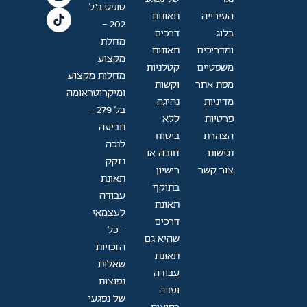
טופס ב"ל
העירייה
תאונות
202 —
בלוג
דרכים
מחלת
ומדריכים
תאונות
מקצוע
משפטיים
קטלניות
מחלות מקצוע
מפת אתר
וקשות
ומיקרוטראומה
מדיניות
נהיגה
בל 279 -
פרטיות
ללא
תביעה
הצהרת
ביטוח
לנכה
נגישות
חובה או
נזקק
צור קשר
רישיון
תאונת
בתוקף
עבודה
תאונת
לעצמאי
דרכים
- כל
שהיא גם
הזכויות
תאונת
שאלות
עבודה
נפוצות
ועדה
של נפגעי