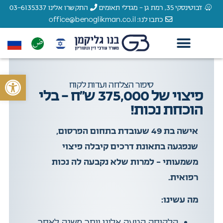
ז'בוטינסקי 35, רמת גן - מגדלי תאומים
התקשרו אלינו 03-6135337
כתבו לנו: office@benoglikman.co.il
צור קשר
עורך דין תאונות דרכים
עורך דין תאונות עבודה
עורך דין רשלנות רפואית
הצלחות המשרד
עורך דין נזקי גוף
לקוחות מספרים
פתח סרגל 
סיפור הצלחה ועדות לקוח
פיצוי של 375,000 ש”ח – בלי
הוכחת נכות!
אישה בת 49 שעובדת בתחום הפרסום,
שנפגעה בתאונת דרכים קיבלה פיצוי
משמעותי – למרות שלא נקבעה לה נכות
רפואית.
מה עשינו:
הלקוחה הגיעה אלינו יותר משנה לאחר