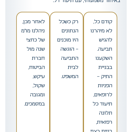
באיחור משמעותי, עם תיעוד דל.
קודם כל,
רק כשכל
לאחר מכן,
לא מיהרנו
הנתונים
ניהלנו מו”מ
להגיש
היו מוכנים
של כחצי
תביעה.
– הוגשה
שנה מול
השקענו
התביעה
חברת
בבניית
לבית
הביטוח,
התיק –
המשפט.
עיקש,
הפניות
שקול,
לרופאים,
ומגובה
תיעוד כל
במסמכים.
תלונה
רפואית,
בניית רצף