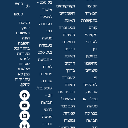
בל 250 -
8:00
הפיצוי
וקורקינטים
-
אישור
המשרד
חשמליים
19:00
לפגיעה
בתקשורת
תאונת
פגישת
בעבודה
קורס
פגע וברח
ייעוץ
דמי
ראשונית
מקצועי
פיצויים
פגיעה
הינה
לעורכי
בתאונת
חשובה
בעבודה
ביותר וכל
דין
דרכים
ב.ל. 200
מטרתה
בנזיקין
תאונת
למנוע
- תביעה
מחשבון
דרכים
טעויות
לנכות
שלאחר
פיצויים
בדרך
מתאונת
מכן לא
AI
לעבודה
ניתן יהיה
עבודה
לתקן.
לנפגעים
תאונת
טופס ב.ל.
טביעה,
דרכים עם
211 -
נפילה או
משאית /
תביעה
פגיעה
רכב כבד
לדמי
בבריכה
שאלות
פגיעה
תביעה
נפוצות
והכרה
נגד
של נפגעי