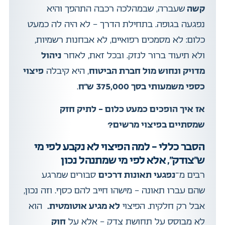
קשה
שעברה, שבמהלכה רכבה התהפך והיא
נפגעה בגופה. בתחילת הדרך – לא היה לה כמעט
כלום: לא מסמכים רפואיים, לא אבחנות רשמיות,
ולא תיעוד ברור לנזק. ובכל זאת, לאחר
ניהול
מדויק ונחוש מול חברת הביטוח
, היא קיבלה
פיצוי
כספי משמעותי בסך 375,000 ש”ח
.
אז איך הופכים כמעט כלום – לתיק חזק
שמסתיים בפיצוי מרשים?
הסבר כללי – למה הפיצוי לא נקבע לפי מי
ש"צודק", אלא לפי מי שמתנהל נכון
רבים מ־
נפגעי תאונות דרכים
סבורים שמרגע
שהם עברו תאונה – מישהו חייב להם כסף. וזה נכון,
אבל רק חלקית. הפיצוי
לא מגיע אוטומטית.
הוא
לא מבוסס על תחושת צדק – אלא על
חוק