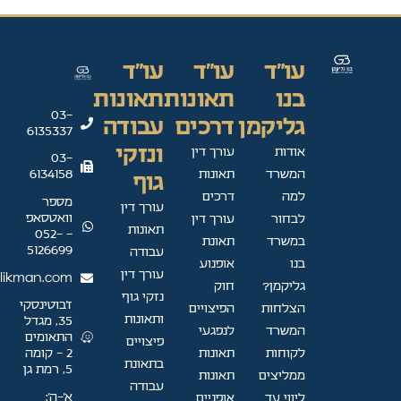
עו"ד
עו"ד
עו"ד
בנו
תאונות
תאונות
03-
גליקמן
דרכים
עבודה
6135337
ונזקי
אודות
עורך דין
03-
המשרד
תאונות
6134158
גוף
למה
דרכים
מספר
עורך דין
וואטסאפ
לבחור
עורך דין
תאונות
- 052-
במשרד
תאונת
5126699
עבודה
בנו
אופנוע
עורך דין
likman.com
גליקמן?
חוק
נזקי גוף
ז'בוטינסקי
הצלחות
הפיצויים
ותאונות
35, מגדל
המשרד
לנפגעי
התאומים
פיצויים
לקוחות
תאונות
2 - קומה
בתאונת
5, רמת גן
ממליצים
תאונות
עבודה
א׳–ה׳:
ליווי עד
אופניים