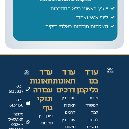
ייעוץ ראשוני בלא התחייבות
ליווי אישי וצמוד
הצלחות מוכחות באלפי תיקים
עו"ד
עו"ד
עו"ד
בנו
תאונות
תאונות
03-
גליקמן
דרכים
עבודה
6135337
ונזקי
אודות
עורך דין
03-
המשרד
תאונות
6134158
גוף
למה
דרכים
מספר
עורך דין
וואטסאפ
לבחור
עורך דין
תאונות
- 052-
במשרד
תאונת