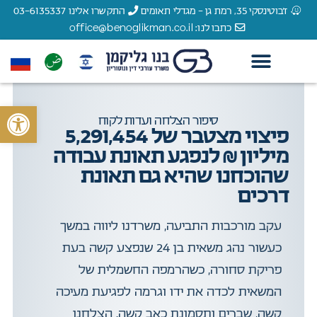
ז'בוטינסקי 35, רמת גן - מגדלי תאומים
התקשרו אלינו 03-6135337
כתבו לנו: office@benoglikman.co.il
צור קשר
עורך דין תאונות דרכים
עורך דין תאונות עבודה
עורך דין רשלנות רפואית
הצלחות המשרד
עורך דין נזקי גוף
לקוחות מספרים
פתח סרגל 
סיפור הצלחה ועדות לקוח
פיצוי מצטבר של 5,291,454
מיליון ₪ לנפגע תאונת עבודה
שהוכחנו שהיא גם תאונת
דרכים
עקב מורכבות התביעה, משרדנו ליווה במשך
כעשור נהג משאית בן 24 שנפצע קשה בעת
פריקת סחורה, כשהרמפה החשמלית של
המשאית לכדה את ידו וגרמה לפגיעת מעיכה
קשה, שברים ותסמונת כאב קשה. הצלחנו