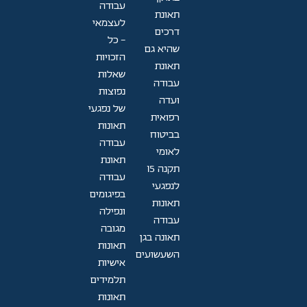
עבודה
תאונת
לעצמאי
דרכים
- כל
שהיא גם
הזכויות
תאונת
שאלות
עבודה
נפוצות
ועדה
של נפגעי
רפואית
תאונות
בביטוח
עבודה
לאומי
תאונת
תקנה 15
עבודה
לנפגעי
בפיגומים
תאונות
ונפילה
עבודה
מגובה
תאונה בגן
תאונות
השעשועים
אישיות
תלמידים
תאונות