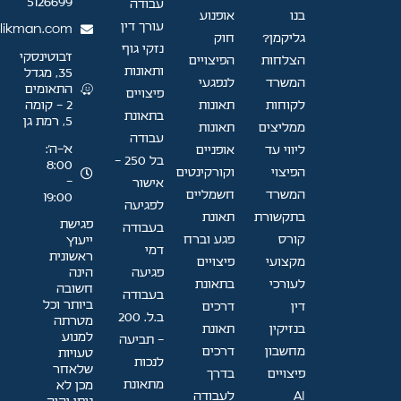
5126699
עבודה
בנו
אופנוע
עורך דין
likman.com
גליקמן?
חוק
נזקי גוף
ז'בוטינסקי
הצלחות
הפיצויים
ותאונות
35, מגדל
המשרד
לנפגעי
התאומים
פיצויים
לקוחות
תאונות
2 - קומה
בתאונת
5, רמת גן
ממליצים
תאונות
עבודה
א׳–ה׳:
ליווי עד
אופניים
בל 250 -
8:00
הפיצוי
וקורקינטים
-
אישור
המשרד
חשמליים
19:00
לפגיעה
בתקשורת
תאונת
פגישת
בעבודה
קורס
פגע וברח
ייעוץ
דמי
ראשונית
מקצועי
פיצויים
פגיעה
הינה
לעורכי
בתאונת
חשובה
בעבודה
ביותר וכל
דין
דרכים
ב.ל. 200
מטרתה
בנזיקין
תאונת
למנוע
- תביעה
מחשבון
דרכים
טעויות
לנכות
שלאחר
פיצויים
בדרך
מתאונת
מכן לא
AI
לעבודה