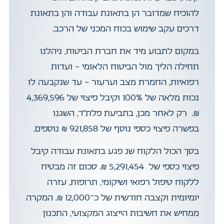
להוכיח שמדובר הן בתאונת עבודה והן בתאונת
דרכים עקב שימוש בכוח המכני של הרכב.
במקום לתבוע מיד את חברת הביטוח, ניהלנו
תחילה הליך מול הביטוח הלאומי – ועדות
רפואיות, החמרת מצב וערעור – עד שנקבעה לו
נכות מלאה של 100% וקיבל פיצוי של 4,369,596
₪. רק לאחר מכן, בתביעת פלת”ד, השגנו
בפשרה פיצוי כספי נוסף של 921,858 ₪ נוספים.
בסך הכול הלקוח שנ פגע בתאונת עבודה קיבל
פיצוי כספי של 5,291,454 ₪. סכום זה מבטיח
ללקוח טיפול רפואי ושיקומי, תרופות, עזרה
יומיומית וקצבה חודשית של כ־12,000 ₪. המקרה
ממחיש את חשיבות הייצוג המקצועי, התכנון