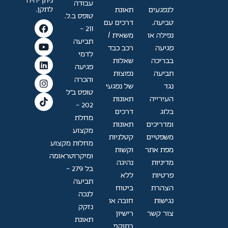
ניתן יהיה
עבודה
לתקן.
לנפגעים
תאונת
טופס ב.ל.
טביעה,
דרכים עם
211 -
נפילה או
משאית /
תביעה
פגיעה
רכב כבד
לדמי
בבריכה
שאלות
פגיעה
תביעה
נפוצות
והכרה
נגד
של נפגעי
טופס ב"ל
העירייה
תאונות
202 —
בלוג
דרכים
מחלת
ומדריכים
תאונות
מקצוע
משפטיים
קטלניות
מחלות מקצוע
מפת אתר
וקשות
ומיקרוטראומה
מדיניות
נהיגה
בל 279 -
פרטיות
ללא
תביעה
הצהרת
ביטוח
לנכה
נגישות
חובה או
נזקק
צור קשר
רישיון
תאונת
בתוקף