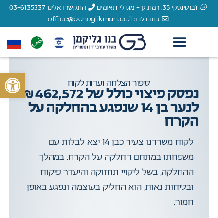
ז'בוטינסקי 35, רמת גן - מגדלי תאומים
התקשרו אלינו 03-6135337
כתבו לנו: office@benoglikman.co.il
צור קשר
עורך דין תאונות דרכים
עורך דין תאונות עבודה
עורך דין רשלנות רפואית
הצלחות המשרד
עורך דין נזקי גוף
לקוחות מספרים
פתח סרגל 
סיפור הצלחה ועדות לקוח
נפסק פיצוי כולל של 462,572 ₪
לנער בן 14 שנפגע בהחלקה על
הקרח
לקוח משרדנו צעיר כבן 14 יצא לבלות עם
משפחתו במתחם החלקה על הקרח. במהלך
ההחלקה, בשל ליקויי תחזוקה והיעדר פיקוח
ובטיחות נאות, הוא החליק בעוצמה ונפגע באופן
חמור.