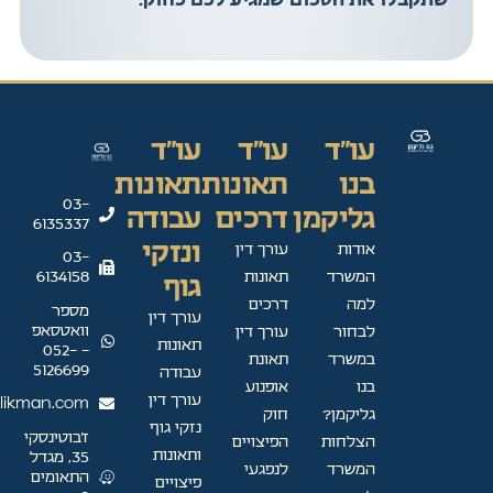
עו"ד
עו"ד
עו"ד
בנו
תאונות
תאונות
03-
גליקמן
דרכים
עבודה
6135337
ונזקי
אודות
עורך דין
03-
המשרד
תאונות
6134158
גוף
למה
דרכים
מספר
עורך דין
וואטסאפ
לבחור
עורך דין
תאונות
- 052-
במשרד
תאונת
5126699
עבודה
בנו
אופנוע
עורך דין
likman.com
גליקמן?
חוק
נזקי גוף
ז'בוטינסקי
הצלחות
הפיצויים
ותאונות
35, מגדל
המשרד
לנפגעי
התאומים
פיצויים