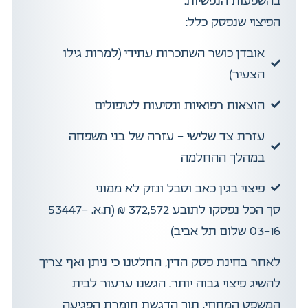
בהשפעות הנפשיות.
הפיצוי שנפסק כלל:
אובדן כושר השתכרות עתידי (למרות גילו
הצעיר)
הוצאות רפואיות ונסיעות לטיפולים
עזרת צד שלישי – עזרה של בני משפחה
במהלך ההחלמה
פיצוי בגין כאב וסבל ונזק לא ממוני
סך הכל נפסקו לתובע 372,572 ₪ (ת.א. 53447-
03-16 שלום תל אביב)
לאחר בחינת פסק הדין, החלטנו כי ניתן ואף צריך
להשיג פיצוי גבוה יותר. הגשנו ערעור לבית
המשפט המחוזי, תוך הדגשת חומרת הפגיעה