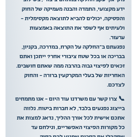
ידע מקצועי, התמדה והבנה מעמיקה של החוק
והפסיקה, יכולים להביא לתוצאה מקסימלית –
ולעיתים אף לשפר את התוצאה באמצעות
ערעור.
נפגעתם ב־החלקה על הקרח, במדרכה, בקניון,
בבריכה או בכל שטח ציבורי אחר? ייתכן ואתם
זכאים לפיצוי גבוה בהרבה ממה שאתם חושבים.
האחריות של בעלי המקרקעין ברורה – והחוק
לצדכם.
📞
צרו קשר עם משרדנו עוד היום – אנו מתמחים
בייצוג נפגעים בלבד, לא חברות ביטוח. נלווה
אתכם אישית לכל אורך ההליך, נדאג למצות את
כל מקורות הפיצוי האפשריים, ונילחם עד
שתקבלו את הסכום שמגיע לכם כחוק.