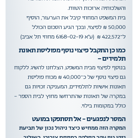
והשלכותיה ארוכות הטווח.
בית המשפט המחוזי קיבל את הערעור, הוסיף
50,000 ₪ לפיצוי, ובכך הגיע הסכום הכולל
ל־422,572 ₪ (ע”א 6168-02-19 מחוזי תל אביב)
כמו כן התקבל פיצוי נוסף מפוליסת תאונת
תלמידים -
בנוסף לפיצוי מבית המשפט, הצלחנו להשיג ללקוח
גם פיצוי נוסף של כ־40,000 ₪ מכוח פוליסת
תאונות אישיות לתלמידים, המעניקה זכויות גם
במקרה של תאונות שהתרחשו מחוץ לבית הספר –
כולל במקומות בילוי.
המסר לנפגעים – אל תסתפקו במועט
המקרה הזה ממחיש כיצד ניהול נכון של תביעת
נזקי גוף עקב החלקה במתחם ציבורי, בשילוב