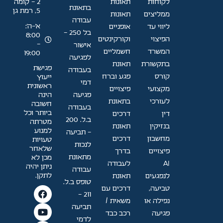
לקוחות
תאונות
2 - קומה
בתאונת
5, רמת גן
ממליצים
תאונות
עבודה
א׳–ה׳:
ליווי עד
אופניים
בל 250 -
8:00
הפיצוי
וקורקינטים
-
אישור
המשרד
חשמליים
19:00
לפגיעה
בתקשורת
תאונת
פגישת
בעבודה
קורס
פגע וברח
ייעוץ
דמי
ראשונית
מקצועי
פיצויים
פגיעה
הינה
לעורכי
בתאונת
חשובה
בעבודה
ביותר וכל
דין
דרכים
ב.ל. 200
מטרתה
בנזיקין
תאונת
למנוע
- תביעה
מחשבון
דרכים
טעויות
לנכות
שלאחר
פיצויים
בדרך
מתאונת
מכן לא
AI
לעבודה
ניתן יהיה
עבודה
לתקן.
לנפגעים
תאונת
טופס ב.ל.
טביעה,
דרכים עם
211 -
נפילה או
משאית /
תביעה
פגיעה
רכב כבד
לדמי