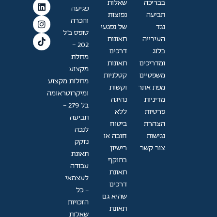
בבריכה
שאלות
פגיעה
תביעה
נפוצות
והכרה
נגד
של נפגעי
טופס ב"ל
העירייה
תאונות
202 —
בלוג
דרכים
מחלת
ומדריכים
תאונות
מקצוע
משפטיים
קטלניות
מחלות מקצוע
מפת אתר
וקשות
ומיקרוטראומה
מדיניות
נהיגה
בל 279 -
פרטיות
ללא
תביעה
הצהרת
ביטוח
לנכה
נגישות
חובה או
נזקק
צור קשר
רישיון
תאונת
בתוקף
עבודה
תאונת
לעצמאי
דרכים
- כל
שהיא גם
הזכויות
תאונת
שאלות