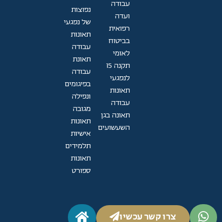
עבודה
נפוצות
ועדה
של נפגעי
רפואית
תאונות
בביטוח
עבודה
לאומי
תאונת
תקנה 15
עבודה
לנפגעי
בפיגומים
תאונות
ונפילה
עבודה
מגובה
תאונה בגן
תאונות
השעשועים
אישיות
תלמידים
תאונות
ספורט
צרו קשר עכשיו