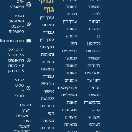
ונזקי
03-
המשרד
תאונות
6134158
גוף
למה
דרכים
מספר
עורך דין
וואטסאפ
לבחור
עורך דין
תאונות
- 052-
במשרד
תאונת
5126699
עבודה
בנו
אופנוע
עורך דין
likman.com
גליקמן?
חוק
נזקי גוף
ז'בוטינסקי
הצלחות
הפיצויים
ותאונות
35, מגדל
המשרד
לנפגעי
התאומים
פיצויים
לקוחות
תאונות
2 - קומה
בתאונת
5, רמת גן
ממליצים
תאונות
עבודה
א׳–ה׳:
ליווי עד
אופניים
בל 250 -
8:00
הפיצוי
וקורקינטים
-
אישור
המשרד
חשמליים
19:00
לפגיעה
בתקשורת
תאונת
פגישת
בעבודה
קורס
פגע וברח
ייעוץ
דמי
ראשונית
מקצועי
פיצויים
פגיעה
הינה
לעורכי
בתאונת
חשובה
בעבודה
ביותר וכל
דין
דרכים