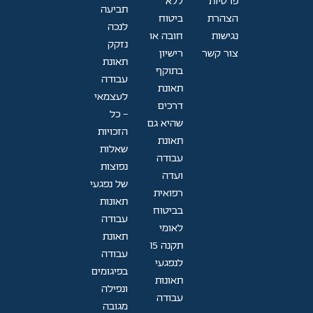
פרטיות
ללא
תביעה
הצהרת
ביטוח
לנכה
נגישות
חובה או
נזקק
צור קשר
רישיון
תאונת
בתוקף
עבודה
תאונת
לעצמאי
דרכים
- כל
שהיא גם
הזכויות
תאונת
שאלות
עבודה
נפוצות
ועדה
של נפגעי
רפואית
תאונות
בביטוח
עבודה
לאומי
תאונת
תקנה 15
עבודה
לנפגעי
בפיגומים
תאונות
ונפילה
עבודה
מגובה