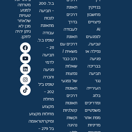
ב.ל. 200
מטרתה
בנזיקין
תאונת
למנוע
- תביעה
מחשבון
דרכים
טעויות
לנכות
שלאחר
פיצויים
בדרך
מתאונת
מכן לא
AI
לעבודה
ניתן יהיה
עבודה
לתקן.
לנפגעים
תאונת
טופס ב.ל.
טביעה,
דרכים עם
211 -
נפילה או
משאית /
תביעה
פגיעה
רכב כבד
לדמי
בבריכה
שאלות
פגיעה
תביעה
נפוצות
והכרה
נגד
של נפגעי
טופס ב"ל
העירייה
תאונות
202 —
בלוג
דרכים
מחלת
ומדריכים
תאונות
מקצוע
משפטיים
קטלניות
מחלות מקצוע
מפת אתר
וקשות
ומיקרוטראומה
מדיניות
נהיגה
בל 279 -