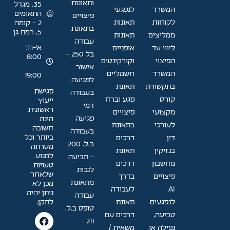
ותאונות
35, מגדל
המשרד
לנפגעי
התאומים
פיצויים
לקוחות
תאונות
2 - קומה
בתאונת
5, רמת גן
ממליצים
תאונות
עבודה
א׳–ה׳:
ליווי עד
אופניים
בל 250 -
8:00
הפיצוי
וקורקינטים
-
אישור
המשרד
חשמליים
19:00
לפגיעה
בתקשורת
תאונת
פגישת
בעבודה
קורס
פגע וברח
ייעוץ
דמי
ראשונית
מקצועי
פיצויים
פגיעה
הינה
לעורכי
בתאונת
חשובה
בעבודה
ביותר וכל
דין
דרכים
ב.ל. 200
מטרתה
בנזיקין
תאונת
למנוע
- תביעה
מחשבון
דרכים
טעויות
לנכות
שלאחר
פיצויים
בדרך
מתאונת
מכן לא
AI
לעבודה
ניתן יהיה
עבודה
לתקן.
לנפגעים
תאונת
טופס ב.ל.
טביעה,
דרכים עם
211 -
נפילה או
משאית /