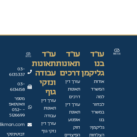
עו"ד
עו"ד
עו"ד
בנו
תאונות
תאונות
03-
גליקמן
דרכים
עבודה
6135337
ונזקי
אודות
עורך דין
03-
המשרד
תאונות
6134158
גוף
למה
דרכים
מספר
עורך דין
וואטסאפ
לבחור
עורך דין
תאונות
- 052-
במשרד
תאונת
5126699
עבודה
בנו
אופנוע
עורך דין
likman.com
גליקמן?
חוק
נזקי גוף
ז'בוטינסקי
הצלחות
הפיצויים