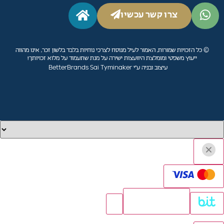
צרו קשר עכשיו
© כל הזכויות שמורות, האמור לעיל מנוסח לצרכי נוחיות בלבד בלשון זכר, אינו מהווה
ייעוץ משפטי ומומלצת היוועצות ישירה על מנת שתעמוד על מלוא זכויותך!
עיצוב ובניה ע״י BetterBrands Sai Tyminaker