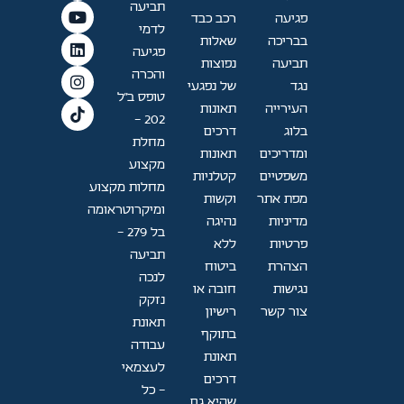
תביעה
פגיעה
רכב כבד
לדמי
בבריכה
שאלות
פגיעה
תביעה
נפוצות
והכרה
נגד
של נפגעי
טופס ב"ל
העירייה
תאונות
202 —
בלוג
דרכים
מחלת
ומדריכים
תאונות
מקצוע
משפטיים
קטלניות
מחלות מקצוע
מפת אתר
וקשות
ומיקרוטראומה
מדיניות
נהיגה
בל 279 -
פרטיות
ללא
תביעה
הצהרת
ביטוח
לנכה
נגישות
חובה או
נזקק
צור קשר
רישיון
תאונת
בתוקף
עבודה
תאונת
לעצמאי
דרכים
- כל
שהיא גם