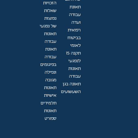
הזכויות
תאונת
שאלות
עבודה
נפוצות
ועדה
של נפגעי
רפואית
תאונות
בביטוח
עבודה
לאומי
תאונת
תקנה 15
עבודה
לנפגעי
בפיגומים
תאונות
ונפילה
עבודה
מגובה
תאונה בגן
תאונות
השעשועים
אישיות
תלמידים
תאונות
ספורט