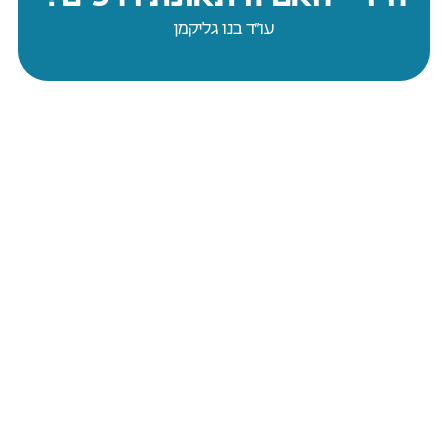
עו״ד בנו גליקמן