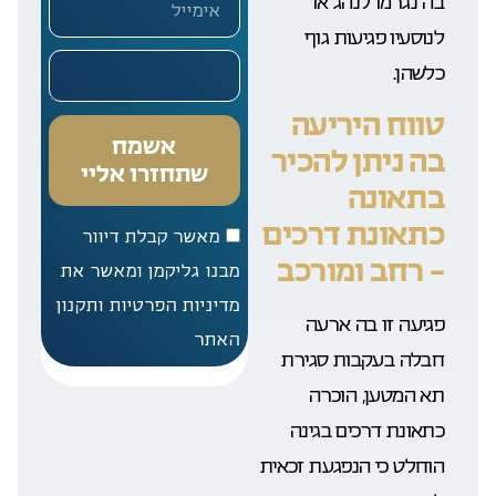
בה נגרמו לנהג או
לנוסעיו פגיעות גוף
כלשהן.
טווח היריעה
אשמח
בה ניתן להכיר
שתחזרו אליי
בתאונה
כתאונת דרכים
מאשר קבלת דיוור
– רחב ומורכב
מבנו גליקמן ומאשר את
מדיניות הפרטיות ותקנון
פגיעה זו בה ארעה
האתר
חבלה בעקבות סגירת
תא המטען, הוכרה
כתאונת דרכים בגינה
הוחלט כי הנפגעת זכאית