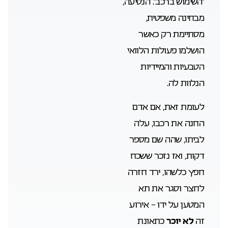
“השימוש ברכב”. הנסיעה,
מבחינה משפטית,
מסתיימת רק כאשר
הושלמו פעולות הלוואי
הטבעיות והמיידיות
הנלוות לה.
לעומת זאת, אם אדם
החנה את רכבו, עלה
לביתו, שהה שם מספר
דקות, ואז נזכר ששכח
חפץ כלשהו, ירד חזרה
לחצר וסגר את תא
המטען על ידו – אירוע
זה
לא יוכר
כתאונת