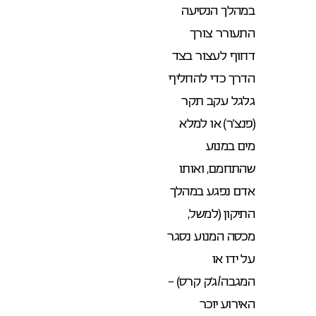
במהלך הנסיעה
התעורר צורך
דחוף לעצור בצד
הדרך כדי להחליף
גלגל עקב תקר
(פנצ’ר) או למלא
מים במנוע
שהתחמם, ואותו
אדם נפגע במהלך
התיקון (למשל,
מכסה המנוע נסגר
על ידו או
המגבה/ג’ק קרס) –
האירוע יוכר