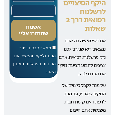
היקף הפיצויים
לרשלנות
רפואית דרך 2
אשמח
שאלות
שתחזרו אליי
אם הסיטואציה בה אתם
מאשר קבלת דיוור
נמצאים היא שנגרם לכם
מבנו גליקמן ומאשר את
נזק מרשלנות רפואית, אתם
מדיניות הפרטיות ותקנון
צריכים לתבוע תביעת נזיקין
האתר
את הגורם לנזק.
על מנת לקבל פיצויים על
הנזקים שנגרמו, על מנת
לדעת האם קיימת חבות
משפטית אתם חייבים