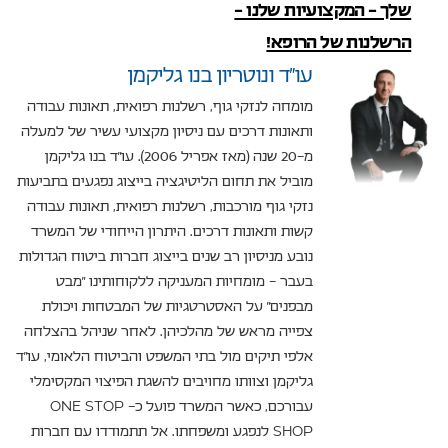
שלך – המקצועיות שלנו –
הרשלנות של הרופא!
עו”ד ונוטריון בנו גליקמן
מומחה לנזקי גוף, רשלנות רפואית, תאונות עבודה
ותאונות דרכים עם ניסיון מקצועי עשיר של למעלה
מ-20 שנה (מאז אפריל 2006). עו"ד בנו גליקמן
מוביל את תחום הליטיגציה בייצוג נפגעים בתביעות
נזקי גוף מורכבות, רשלנות רפואית, תאונות עבודה
קשות ותאונות דרכים. היתרון הייחודי של המשרד
נובע מניסיון רב שנים בייצוג חברות ביטוח הגדולות
בעבר – מומחיות המעניקה ללקוחותינו "מבט
מבפנים" על האסטרטגיות של המבטחות ויכולת
צפייה מראש של מהלכיהן. לאחר שניהל בהצלחה
אלפי תיקים מול בתי המשפט והביטוח הלאומי, עו"ד
גליקמן וצוותו מחויבים להשגת הפיצוי המקסימלי
עבורכם, כאשר המשרד פועל כ- ONE STOP
SHOP לנפגע ומשפחתו. אל תתמודדו עם חברות