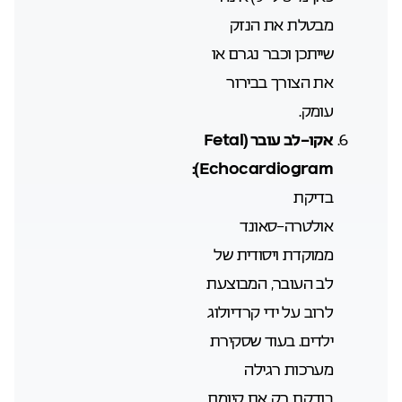
מבטלת את הנזק
שייתכן וכבר נגרם או
את הצורך בבירור
עומק.
אקו-לב עובר (
Fetal
Echocardiogram):
בדיקת
אולטרה-סאונד
ממוקדת ויסודית של
לב העובר, המבוצעת
לרוב על ידי קרדיולוג
ילדים. בעוד שסקירת
מערכות רגילה
בודקת רק את קיומם