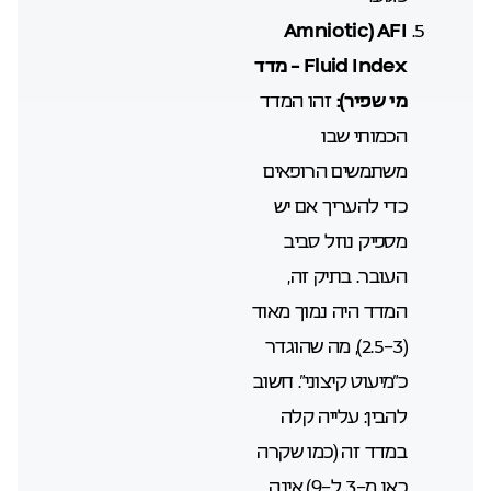
Amniotic
AFI (
Fluid Index – מדד
מי שפיר):
זהו המדד
הכמותי שבו
משתמשים הרופאים
כדי להעריך אם יש
מספיק נוזל סביב
העובר. בתיק זה,
המדד היה נמוך מאוד
(2.5-3), מה שהוגדר
כ”מיעוט קיצוני”. חשוב
להבין: עלייה קלה
במדד זה (כמו שקרה
כאן מ-3 ל-9) אינה