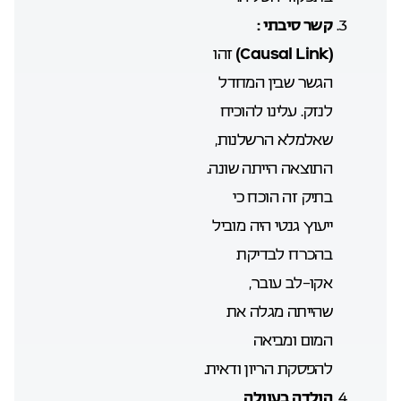
קשר סיבתי
:
(Causal Link)
זהו
הגשר שבין המחדל
לנזק. עלינו להוכיח
שאלמלא הרשלנות,
התוצאה הייתה שונה.
בתיק זה הוכח כי
ייעוץ גנטי היה מוביל
בהכרח לבדיקת
אקו-לב עובר,
שהייתה מגלה את
המום ומביאה
להפסקת הריון ודאית.
הולדה בעוולה