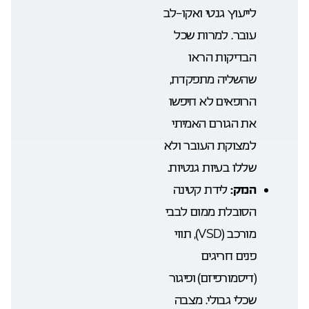
לייעוץ גנטי ואקו-לב
עובר. למרות שכל
הבדיקות הראו
שהשליה מתפקדת,
הרופאים לא חיפשו
את הגורם האמיתי
למצוקת העובר ולא
שללו בעיות גנטיות.
הנזק:
לידת קטינה
הסובלת ממום לבבי
מורכב (VSD), תווי
פנים חריגים
(דיסמורפיזם) ופיגור
שכלי גבולי. מצבה