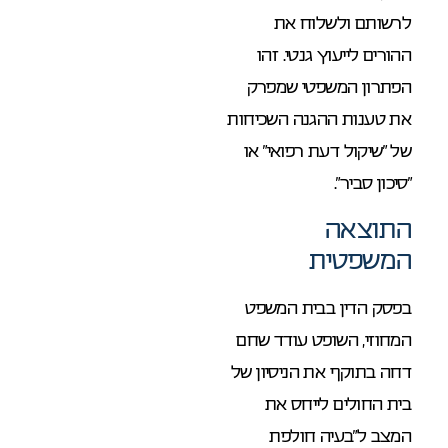
לרשותם ולשלוח את
ההורים לייעוץ גנטי. זהו
הפתרון המשפטי שמפרק
את טענות ההגנה השכיחות
של “שיקול דעת רפואי” או
“סיכון סביר”.
התוצאה
המשפטית
בפסק הדין בבית המשפט
המחוזי, השופט עודד שחם
דחה בתוקף את הניסיון של
בית החולים לייחס את
המצב ל”בעיה חולפת