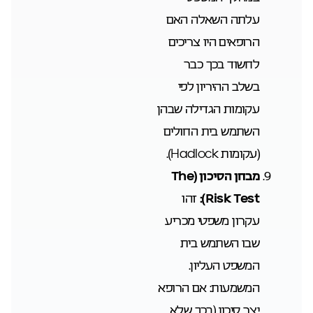
עלתה השאלה האם
הרופאים היו צריכים
לחשוד בכך כבר
בשלב ההיריון לפי
עקומות הגדילה שבהן
השתמש בית החולים
(עקומות Hadlock).
מבחן הסיכון (
The
Risk Test):
זהו
עקרון משפטי מכריע
שבו השתמש בית
המשפט העליון.
המשמעות: אם הרופא
יצר סיכון (בכך שלא