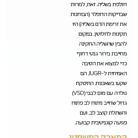
חולפת בשליה. זאת, למרות
שבדיקות הדופלר (הבוחנות
את זרימת הדם בשליה) היו
תקינות לחלוטין. במקום
להבין שהשליה התקינה
מחייבת בירור גנטי דחוף
כדי למצוא את הסיבה
האמיתית ל-IUGR, הם
שקעו בשאננות. התינוקת
נולדה עם מום לבבי (VSD)
גדול שחייב ניתוח לב פתוח
והשתלת קוצב לב, ועם
פגיעה קוגניטיבית קבועה.
המאבק המשפטי