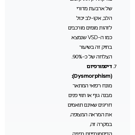
של ארבעת מדורי
הלב, אקו-לב יכול
לזהות מומים מורכבים
כמו ה-VSD שנמצא
בתיק זה בשיעור
הצלחה של כ-90%.
דיסמורפיזם
Dysmorphism):
(
מונח רפואי המתאר
מבנה גוף או תווי פנים
חריגים שאינם תואמים
את המראה המצופה.
במקרה זה,
הדיסמורפיזם בפניה