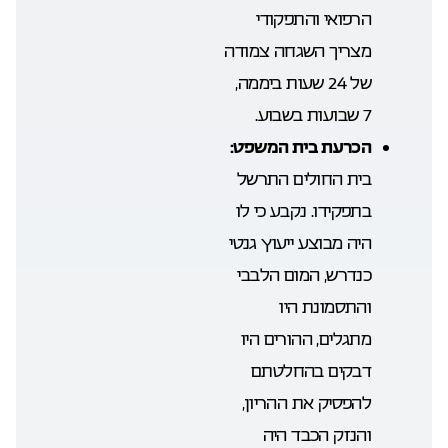
הרפואי והתפקודי
מצריך השגחה צמודה
של 24 שעות ביממה,
7 שבועות בשבוע.
הכרעת בית המשפט:
בית החולים התרשל
בתפקידו. נקבע כי לו
היה מבוצע ייעוץ גנטי
כנדרש, המום הלבבי
והתסמונת היו
מתגלים, ההורים היו
דבקים בהחלטתם
להפסיק את ההריון,
והנזק הכבד היה