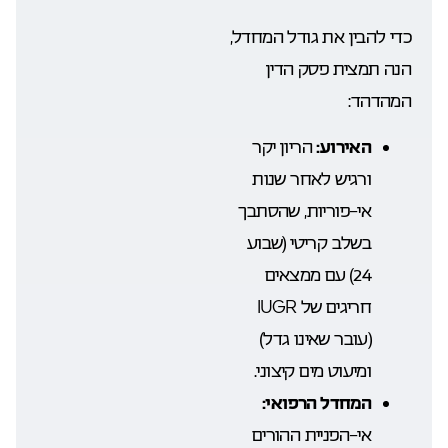
כדי להבין את גודל המחדל,
הנה תמצית פסק הדין
המהדהד:
האירוע:
הריון יקר
ורגיש לאחר שנות
אי-פוריות, שהסתבך
בשלב קריטי (שבוע
24) עם ממצאים
חריגים של IUGR
(עובר שאינו גדל)
ומיעוט מים קיצוני.
המחדל הרפואי:
אי-הפניית ההורים