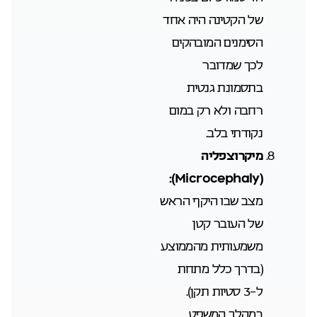
של הקטינה היה אחד
הסימנים המובהקים
לכך שמדובר
בתסמונת גנטית
רחבה ולא רק במום
נקודתי בלב.
מיקרוצפליה
Microcephaly):
(
מצב שבו היקף הראש
של העובר קטן
משמעותית מהממוצע
(בדרך כלל מתחת
ל-3 סטיות תקן).
במהלך המשפט