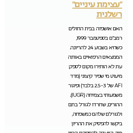
“עצימת עיניים”
רשלנית
האם אושפזה בבית החולים
רמב”ם בספטמבר 1999,
כשהיא בשבוע 24 להריונה.
הממצאים הרפואיים באותה
עת לא הותירו מקום לספק:
מיעוט מי שפיר קיצוני (מדד
AFI של 2.5-3 בלבד) ופיגור
משמעותי בצמיחה (IUGR).
ההורים, שחרדו לגורל בתם
ולגורלם שלהם כמשפחה,
ביקשו להפסיק את ההריון
מיד. הוועדה להפסקת הריון