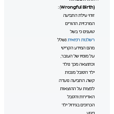
) :
Wrongful Birth
(
זוהי עילת התביעה
המרכזית. ההורים
טוענים כי בשל
רשלנות רפואית
נשלל
מהם המידע הקריטי
על מומיו של העובר,
וכתוצאה מכך נולד
ילד הסובל מנכות
קשה. התביעה נועדה
לפצות על ההוצאות
האדירות והסבל
הכרוכים בגידול ילד
פגוע.