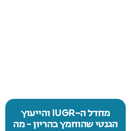
מחדל ה-IUGR והייעוץ
הגנטי שהוחמץ בהריון – מה