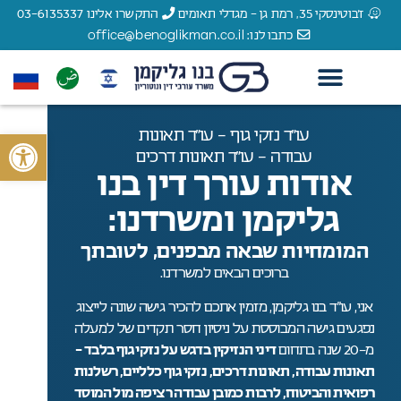
ז'בוטינסקי 35, רמת גן - מגדלי תאומים
התקשרו אלינו 03-6135337
כתבו לנו: office@benoglikman.co.il
צור קשר
עורך דין תאונות דרכים
עורך דין תאונות עבודה
עורך דין רשלנות רפואית
הצלחות המשרד
עורך דין נזקי גוף
לקוחות מספרים
עו״ד נזקי גוף - עו״ד תאונות
פתח סרגל 
עבודה - עו״ד תאונות דרכים
אודות עורך דין בנו
גליקמן ומשרדנו:
המומחיות שבאה מבפנים, לטובתך
ברוכים הבאים למשרדנו.
אני, עו”ד בנו גליקמן, מזמין אתכם להכיר גישה שונה לייצוג
נפגעים גישה המבוססת על ניסיון חסר תקדים של למעלה
מ-20 שנה בתחום
דיני הנזיקין בדגש על נזקי גוף בלבד –
תאונות עבודה, תאונות דרכים, נזקי גוף כלליים, רשלנות
רפואית והביטוח, לרבות כמובן עבודה רציפה מול המוסד