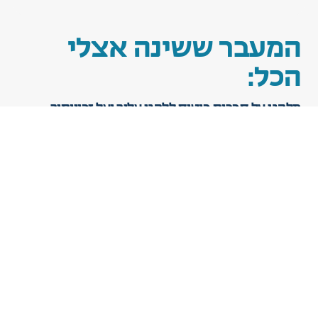
המעבר ששינה אצלי
הכל:
מלהגן על חברות ביטוח ללהגן עליך ועל זכויותיך
תחום נזקי הגוף והביטוח ריתק אותי תמיד בשל המורכבות
והאפשרויות הגלומות בו.
עם השנים, הבנתי שהידע והכישורים שרכשתי משמשים את
הצד שאינו מיטיב עם בני האדם, והחלטתי לעשות שינוי
משמעותי בחיים שלי ובמיקוד המקצועי שלי.
שיניתי את ייעודי המקצועי באופן מוחלט והעדפתי להיות
בצד שדואג לזכויות הנפגעים ולא זה שמונע מהם פיצוי
כספי.