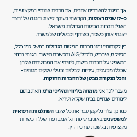
אך בניגוד למשרדים אחרים, את מרבית שנותיי המקצועיות,
כ-17 שנים רצופות,
הקדשתי בעיקר לייצוג והגנה על “הצד
השני”: חברות הביטוח הגדולות בישראל.
ייצגתי אותן כשכיר, כשותף וכבעלים של משרד.
בין לקוחותיי נמנו חברות הביטוח הגדולות במשק כמו כלל,
הפניקס, שירביט, ה”פול”,AIG והכשרת היישוב. הגנתי בבתי
המשפט על חברות ביטוח, ליוויתי את המבוטחים שלהן
שכללו מפעלים, עיריות, קבלנים ובעלי עסקים מגוונים–
והכל מנקודת מבטן של החברות החזקות.
מעבר לכך אני
מומחה בליווי תהליכי מו”מ
וזאת בתום
לימודים שנתיים בבית שקלא וטריא.
כמו כן, עו”ד גליקמן עבר את כל שלבי
השתלמות הרפואית
למשפטנים
באוניברסיטת תל אביב ועוד שלל הכשרות
מקצועיות בלשכת עורכי הדין.