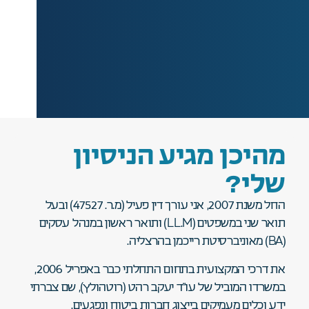
מהיכן מגיע הניסיון
שלי?
החל משנת 2007, אני עורך דין פעיל (מ.ר. 47527) ובעל
תואר שני במשפטים (LL.M) ותואר ראשון במנהל עסקים
(BA) מאוניברסיטת רייכמן בהרצליה.
את דרכי המקצועית בתחום התחלתי כבר באפריל 2006,
במשרדו המוביל של עו”ד יעקב רהט (רוטהולץ), שם צברתי
ידע וכלים מעמיקים בייצוג חברות ביטוח ונפגעים.