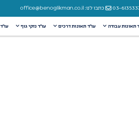
כתבו לנו: office@benoglikman.co.il
ד תאונות עבודה
עו״ד תאונות דרכים
עו״ד נזקי גוף
עו״ד