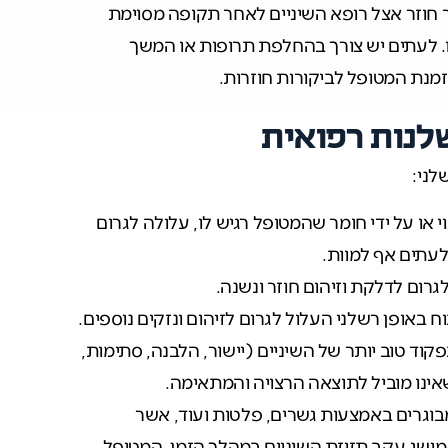
ור חוזר אצל רופא השיניים לאחר תקופה מסוימת
. לעתים יש צורך בהחלפת תרופות או המשך
מנת המטופל לביקורות חוזרות.
שלנות רפואית
לני:
י או על ידי חומר שהמטופל רגיש לו, עלולה לגרום
לעתים אף למוות.
גרום לדלקת וזיהום חוזר ונשנה.
 באופן רשלני העלול לגרום לזיהום ונזקים נוספים.
וד טוב יותר של השיניים (יישור, הלבנה, סתימות,
ינו מוביל לתוצאה הרצויה והמתאימה.
ומבוגרים באמצעות גשרים, פלטות ועוד, אשר
מושג עקב תזוזת השיניים במהלך הזמן. המטופל