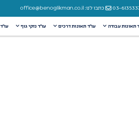
כתבו לנו: office@benoglikman.co.il
ד תאונות עבודה
עו״ד תאונות דרכים
עו״ד נזקי גוף
עו״ד