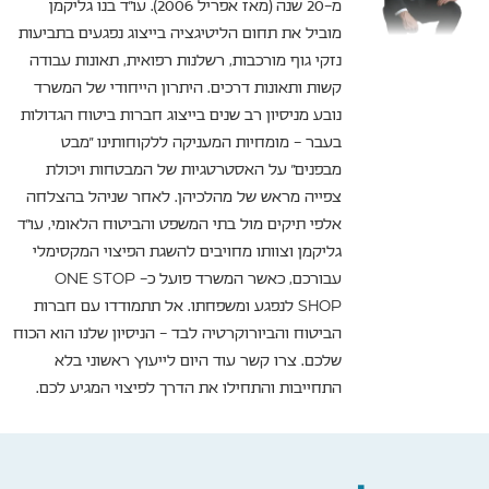
מ-20 שנה (מאז אפריל 2006). עו"ד בנו גליקמן
מוביל את תחום הליטיגציה בייצוג נפגעים בתביעות
נזקי גוף מורכבות, רשלנות רפואית, תאונות עבודה
קשות ותאונות דרכים. היתרון הייחודי של המשרד
נובע מניסיון רב שנים בייצוג חברות ביטוח הגדולות
בעבר – מומחיות המעניקה ללקוחותינו "מבט
מבפנים" על האסטרטגיות של המבטחות ויכולת
צפייה מראש של מהלכיהן. לאחר שניהל בהצלחה
אלפי תיקים מול בתי המשפט והביטוח הלאומי, עו"ד
גליקמן וצוותו מחויבים להשגת הפיצוי המקסימלי
עבורכם, כאשר המשרד פועל כ- ONE STOP
SHOP לנפגע ומשפחתו. אל תתמודדו עם חברות
הביטוח והביורוקרטיה לבד – הניסיון שלנו הוא הכוח
שלכם. צרו קשר עוד היום לייעוץ ראשוני בלא
התחייבות והתחילו את הדרך לפיצוי המגיע לכם.