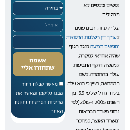
נפשיים וכספיים לא
מבוטלים.
על רקע זה, רבים פונים
ל
עורך דין רשלנות הרפואית
ומגישים תביעה
כנגד הגוף
שהיה אחראי למקרה.
אשמח
למעשה, היקף התביעות
שתחזרו אליי
עולה בהתמדה. לשם
ההמחשה, נציין כי הוא עלה
מאשר קבלת דיוור
בסדר גודל של פי 3.5, בין
מבנו גליקמן ומאשר את
השנים 2005 ו-2015 (לפי
מדיניות הפרטיות ותקנון
נתוני משרד הבריאות
האתר
ומשרד האוצר, כמוזכר
במעריב). עוד על היקף