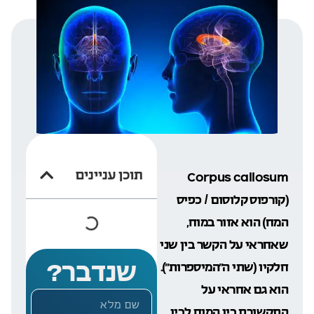
תוכן עניינים
Corpus callosum
(קורפוס קלוסום / כפיס
המח) הוא אזור במוח,
שאחראי על הקשר בין שני
שנדבר?
חלקיו (שתי ה”המיספרות”).
הוא גם אחראי על
התקשורת בין המוח לבין