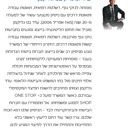
מומחה לנזקי גוף, רשלנות רפואית, תאונות עבודה
ותאונות דרכים עם ניסיון מקצועי עשיר של למעלה
מ-20 שנה (מאז אפריל 2006). עו"ד בנו גליקמן
מוביל את תחום הליטיגציה בייצוג נפגעים בתביעות
נזקי גוף מורכבות, רשלנות רפואית, תאונות עבודה
קשות ותאונות דרכים. היתרון הייחודי של המשרד
נובע מניסיון רב שנים בייצוג חברות ביטוח הגדולות
בעבר – מומחיות המעניקה ללקוחותינו "מבט
מבפנים" על האסטרטגיות של המבטחות ויכולת
צפייה מראש של מהלכיהן. לאחר שניהל בהצלחה
אלפי תיקים מול בתי המשפט והביטוח הלאומי, עו"ד
גליקמן וצוותו מחויבים להשגת הפיצוי המקסימלי
עבורכם, כאשר המשרד פועל כ- ONE STOP
SHOP לנפגע ומשפחתו. אל תתמודדו עם חברות
הביטוח והביורוקרטיה לבד – הניסיון שלנו הוא הכוח
שלכם. צרו קשר עוד היום לייעוץ ראשוני בלא
התחייבות והתחילו את הדרך לפיצוי המגיע לכם.